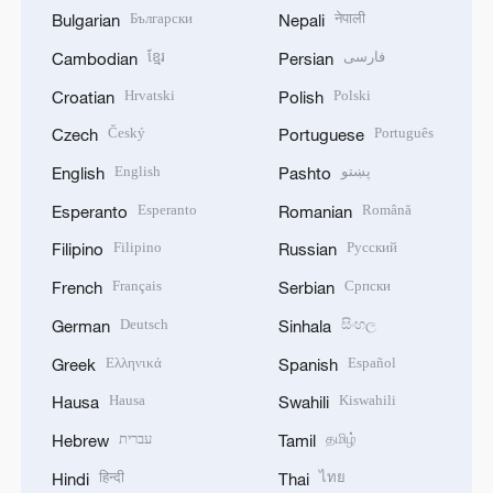
Български
नेपाली
Bulgarian
Nepali
ខ្មែរ
فارسی
Cambodian
Persian
Hrvatski
Polski
Croatian
Polish
Český
Português
Czech
Portuguese
English
پښتو
English
Pashto
Esperanto
Română
Esperanto
Romanian
Filipino
Русский
Filipino
Russian
Français
Српски
French
Serbian
Deutsch
සිංහල
German
Sinhala
Ελληνικά
Español
Greek
Spanish
Hausa
Kiswahili
Hausa
Swahili
עברית
தமிழ்
Hebrew
Tamil
हिन्दी
ไทย
Hindi
Thai