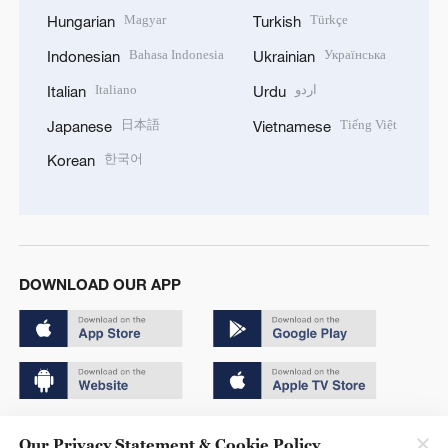
Magyar
Türkçe
Hungarian
Turkish
Bahasa Indonesia
Українська
Indonesian
Ukrainian
Italiano
اردو
Italian
Urdu
日本語
Tiếng Việt
Japanese
Vietnamese
한국어
Korean
DOWNLOAD OUR APP
Copyright © 2024 CGTN.
Our Privacy Statement & Cookie Policy