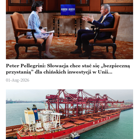
Peter Pellegrini: Słowacja chce stać się „bezpieczną
przystanią” dla chińskich inwestycji w Unii
Europejskiej
01-Aug-2026