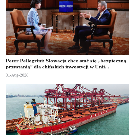
Peter Pellegrini: Słowacja chce stać się „bezpieczną
przystanią” dla chińskich inwestycji w Unii
Europejskiej
01-Aug-2026