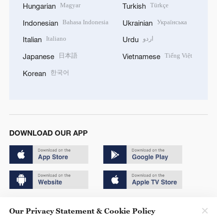
Magyar
Türkçe
Hungarian
Turkish
Bahasa Indonesia
Українська
Indonesian
Ukrainian
Italiano
اردو
Italian
Urdu
日本語
Tiếng Việt
Japanese
Vietnamese
한국어
Korean
DOWNLOAD OUR APP
Copyright © 2024 CGTN.
Our Privacy Statement & Cookie Policy