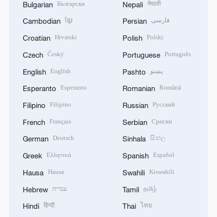
Български
नेपाली
Bulgarian
Nepali
ខ្មែរ
فارسی
Cambodian
Persian
Hrvatski
Polski
Croatian
Polish
Český
Português
Czech
Portuguese
English
پښتو
English
Pashto
Esperanto
Română
Esperanto
Romanian
Filipino
Русский
Filipino
Russian
Français
Српски
French
Serbian
Deutsch
සිංහල
German
Sinhala
Ελληνικά
Español
Greek
Spanish
Hausa
Kiswahili
Hausa
Swahili
עברית
தமிழ்
Hebrew
Tamil
हिन्दी
ไทย
Hindi
Thai