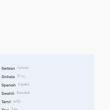
Serbian
Српски
Sinhala
සිංහල
Spanish
Español
Swahili
Kiswahili
Tamil
தமிழ்
ไทย