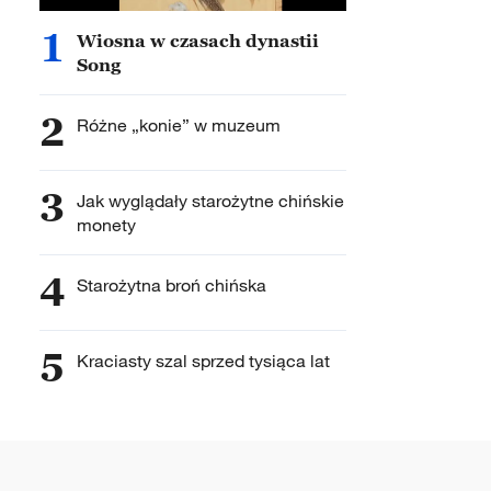
1
Wiosna w czasach dynastii
Song
2
Różne „konie” w muzeum
3
Jak wyglądały starożytne chińskie
monety
4
Starożytna broń chińska
5
Kraciasty szal sprzed tysiąca lat