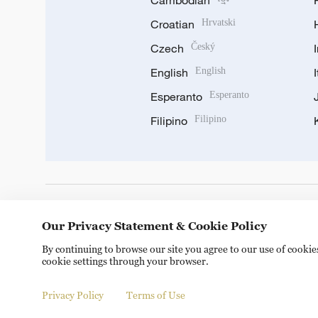
Cambodian
Croatian
Hrvatski
Czech
Český
English
English
Esperanto
Esperanto
Filipino
Filipino
DOWNLOAD OUR APP
Our Privacy Statement & Cookie Policy
By continuing to browse our site you agree to our use of cooki
cookie settings through your browser.
Privacy Policy
Terms of Use
Copyright © 2024 CGTN.
京ICP备20000184号
京公网安