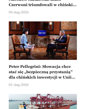
Czerwoni triumfowali w chińskim
Ningbo
03-Aug-2026
Peter Pellegrini: Słowacja chce
stać się „bezpieczną przystanią”
dla chińskich inwestycji w Unii
Europejskiej
01-Aug-2026