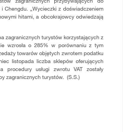
tów zagranicznych przybywających do
aj i Chengdu. „Wycieczki z doświadczeniem
ę nowymi hitami, a obcokrajowcy odwiedzają
ba zagranicznych turystów korzystających z
zie wzrosła o 285% w porównaniu z tym
rzedaży towarów objętych zwrotem podatku
ec listopada liczba sklepów oferujących
a procedury usługi zwrotu VAT zostały
y zagranicznych turystów. (S.S.)