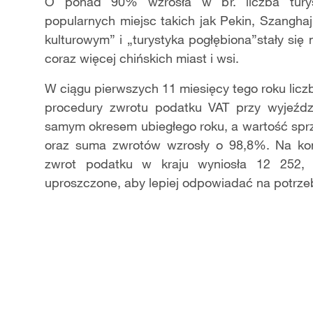
Video
O ponad 90% wzrosła w br. liczba turys
popularnych miejsc takich jak Pekin, Szangh
kulturowym” i „turystyka pogłębiona”stały si
coraz więcej chińskich miast i wsi.
W ciągu pierwszych 11 miesięcy tego roku licz
procedury zwrotu podatku VAT przy wyjeźd
samym okresem ubiegłego roku, a wartość sp
oraz suma zwrotów wzrosły o 98,8%. Na koni
zwrot podatku w kraju wyniosła 12 252, 
uproszczone, aby lepiej odpowiadać na potrzeb