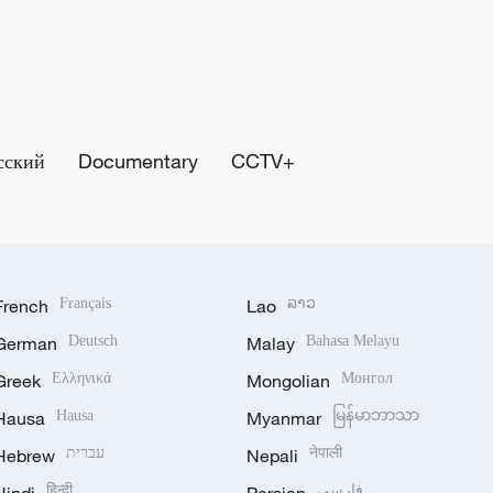
сский
Documentary
CCTV+
French
Français
Lao
ລາວ
German
Deutsch
Malay
Bahasa Melayu
Greek
Ελληνικά
Mongolian
Монгол
Hausa
Hausa
Myanmar
မြန်မာဘာသာ
Hebrew
עברית
Nepali
नेपाली
हिन्दी
فارسی