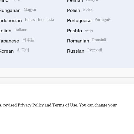
Hindi
Persian
Hungarian
Magyar
Polish
Polski
Indonesian
Bahasa Indonesia
Portuguese
Português
Italian
Italiano
Pashto
پښتو
Japanese
日本語
Romanian
Română
Korean
한국어
Russian
Русский
es, revised Privacy Policy and Terms of Use. You can change your
备 11010502050052号
Disinformation report hotline: 010-8506146