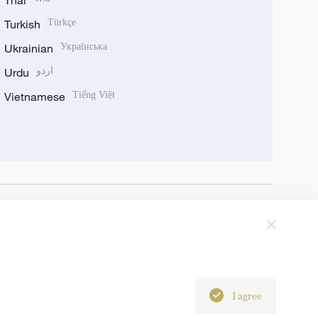
Thai
Turkish
Türkçe
Ukrainian
Українська
Urdu
اردو
Vietnamese
Tiếng Việt
I agree
6