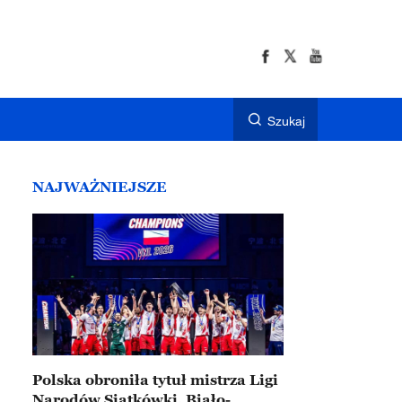
Szukaj
NAJWAŻNIEJSZE
Polska obroniła tytuł mistrza Ligi
Narodów Siatkówki. Biało-