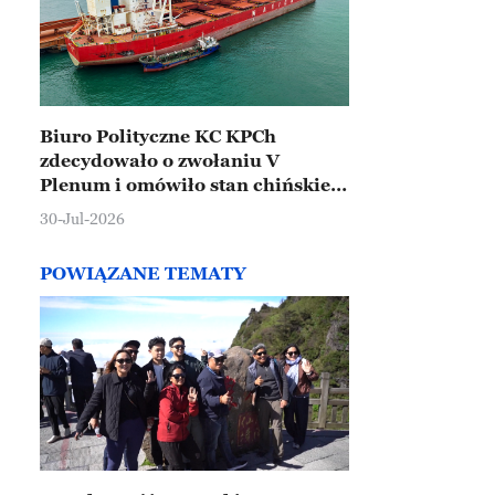
Biuro Polityczne KC KPCh
zdecydowało o zwołaniu V
Plenum i omówiło stan chińskiej
gospodarki
30-Jul-2026
POWIĄZANE TEMATY