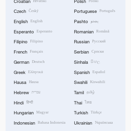
Hrvatski
Polski
Croatian
Polish
Český
Português
Czech
Portuguese
English
پښتو
English
Pashto
Esperanto
Română
Esperanto
Romanian
Filipino
Русский
Filipino
Russian
Français
Српски
French
Serbian
Deutsch
සිංහල
German
Sinhala
Ελληνικά
Español
Greek
Spanish
Hausa
Kiswahili
Hausa
Swahili
עברית
தமிழ்
Hebrew
Tamil
हिन्दी
ไทย
Hindi
Thai
Magyar
Türkçe
Hungarian
Turkish
Bahasa Indonesia
Українська
Indonesian
Ukrainian