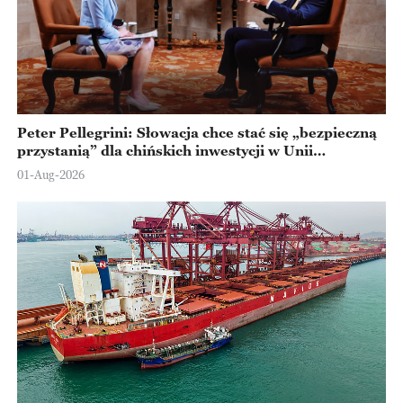
Peter Pellegrini: Słowacja chce stać się „bezpieczną
przystanią” dla chińskich inwestycji w Unii
Europejskiej
01-Aug-2026