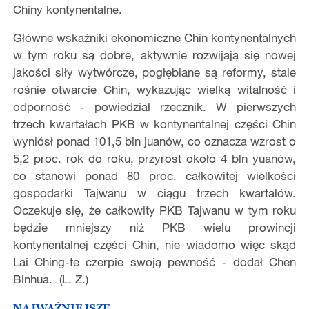
Chiny kontynentalne.
Główne wskaźniki ekonomiczne Chin kontynentalnych
w tym roku są dobre, aktywnie rozwijają się nowej
jakości siły wytwórcze, pogłębiane są reformy, stale
rośnie otwarcie Chin, wykazując wielką witalność i
odporność - powiedział rzecznik. W pierwszych
trzech kwartałach PKB w kontynentalnej części Chin
wyniósł ponad 101,5 bln juanów, co oznacza wzrost o
5,2 proc. rok do roku, przyrost około 4 bln yuanów,
co stanowi ponad 80 proc. całkowitej wielkości
gospodarki Tajwanu w ciągu trzech kwartałów.
Oczekuje się, że całkowity PKB Tajwanu w tym roku
będzie mniejszy niż PKB wielu prowincji
kontynentalnej części Chin, nie wiadomo więc skąd
Lai Ching-te czerpie swoją pewność - dodał Chen
Binhua. (L. Z.)
NAJWAŻNIEJSZE