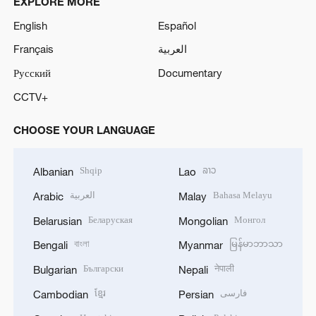
EXPLORE MORE
English
Español
Français
العربية
Русский
Documentary
CCTV+
CHOOSE YOUR LANGUAGE
Shqip
ລາວ
Albanian
Lao
العربية
Bahasa Melayu
Arabic
Malay
Беларуская
Монгол
Belarusian
Mongolian
বাংলা
မြန်မာဘာသာ
Bengali
Myanmar
Български
नेपाली
Bulgarian
Nepali
ខ្មែរ
فارسی
Cambodian
Persian