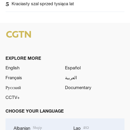
5
Kraciasty szal sprzed tysiąca lat
EXPLORE MORE
English
Español
Français
العربية
Русский
Documentary
CCTV+
CHOOSE YOUR LANGUAGE
Shqip
ລາວ
Albanian
Lao