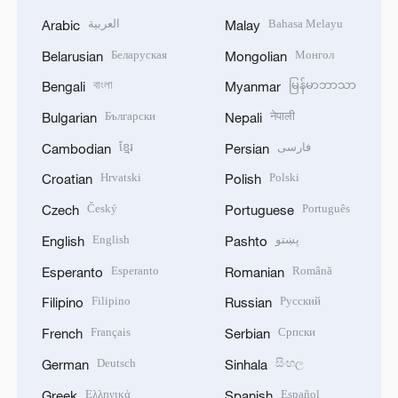
العربية
Bahasa Melayu
Arabic
Malay
Беларуская
Монгол
Belarusian
Mongolian
বাংলা
မြန်မာဘာသာ
Bengali
Myanmar
Български
नेपाली
Bulgarian
Nepali
ខ្មែរ
فارسی
Cambodian
Persian
Hrvatski
Polski
Croatian
Polish
Český
Português
Czech
Portuguese
English
پښتو
English
Pashto
Esperanto
Română
Esperanto
Romanian
Filipino
Русский
Filipino
Russian
Français
Српски
French
Serbian
Deutsch
සිංහල
German
Sinhala
Ελληνικά
Español
Greek
Spanish