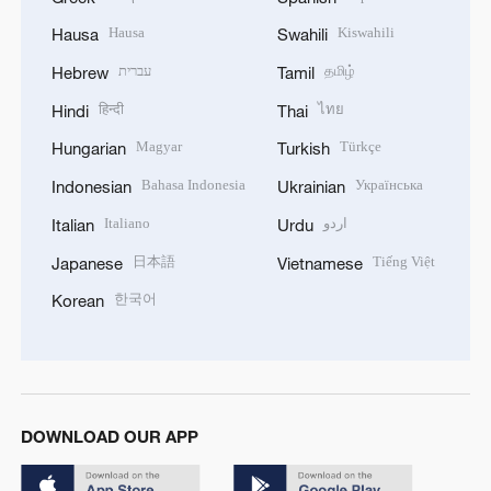
Hausa
Kiswahili
Hausa
Swahili
עברית
தமிழ்
Hebrew
Tamil
हिन्दी
ไทย
Hindi
Thai
Magyar
Türkçe
Hungarian
Turkish
Bahasa Indonesia
Українська
Indonesian
Ukrainian
Italiano
اردو
Italian
Urdu
日本語
Tiếng Việt
Japanese
Vietnamese
한국어
Korean
DOWNLOAD OUR APP