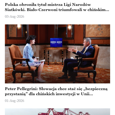
Polska obroniła tytuł mistrza Ligi Narodów
Siatkówki. Biało-Czerwoni triumfowali w chińskim
Ningbo
03-Aug-2026
Peter Pellegrini: Słowacja chce stać się „bezpieczną
przystanią” dla chińskich inwestycji w Unii
Europejskiej
01-Aug-2026