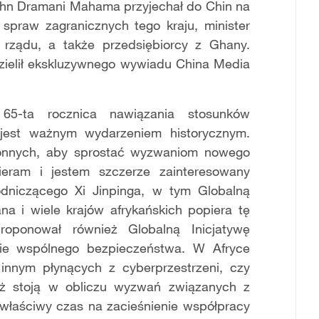
ohn Dramani Mahama przyjechał do Chin na
er spraw zagranicznych tego kraju, minister
i rządu, a także przedsiębiorcy z Ghany.
zielił ekskluzywnego wywiadu China Media
65-ta rocznica nawiązania stosunków
jest ważnym wydarzeniem historycznym.
onnych, aby sprostać wyzwaniom nowego
ieram i jestem szczerze zainteresowany
dniczącego Xi Jinpinga, w tym Globalną
na i wiele krajów afrykańskich popiera tę
proponował również Globalną Inicjatywę
ęcie wspólnego bezpieczeństwa. W Afryce
innym płynących z cyberprzestrzeni, czy
ież stoją w obliczu wyzwań związanych z
właściwy czas na zacieśnienie współpracy