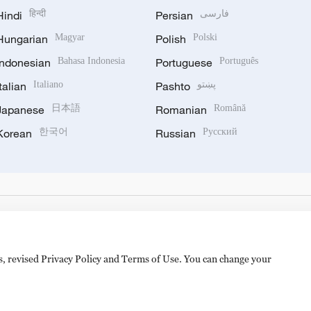
Hindi
हिन्दी
Persian
فارسی
Hungarian
Magyar
Polish
Polski
Indonesian
Bahasa Indonesia
Portuguese
Português
Italian
Italiano
Pashto
پښتو
Japanese
日本語
Romanian
Română
Korean
한국어
Russian
Русский
es, revised Privacy Policy and Terms of Use. You can change your
备 11010502050052号
Disinformation report hotline: 010-8506146