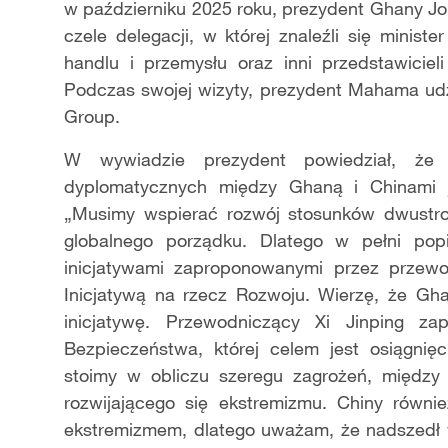
w październiku 2025 roku, prezydent Ghany J
czele delegacji, w której znaleźli się minist
handlu i przemysłu oraz inni przedstawiciel
Podczas swojej wizyty, prezydent Mahama ud
Group.
W wywiadzie prezydent powiedział, że 
dyplomatycznych między Ghaną i Chinami 
„Musimy wspierać rozwój stosunków dwustr
globalnego porządku. Dlatego w pełni pop
inicjatywami zaproponowanymi przez przewo
Inicjatywą na rzecz Rozwoju. Wierzę, że Gha
inicjatywę. Przewodniczący Xi Jinping za
Bezpieczeństwa, której celem jest osiągni
stoimy w obliczu szeregu zagrożeń, między 
rozwijającego się ekstremizmu. Chiny równ
ekstremizmem, dlatego uważam, że nadszedł 