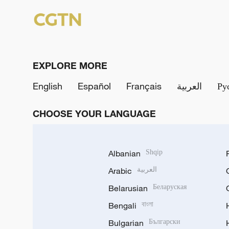
EXPLORE MORE
English
Español
Français
العربية
Ру
CHOOSE YOUR LANGUAGE
Albanian
Shqip
Arabic
العربية
Belarusian
Беларуская
Bengali
বাংলা
Bulgarian
Български