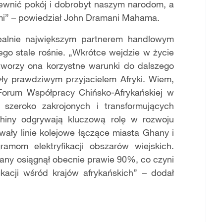
pewnić pokój i dobrobyt naszym narodom, a
ymi” – powiedział John Dramani Mahama.
realnie największym partnerem handlowym
o stale rośnie. „Wkrótce wejdzie w życie
stworzy ona korzystne warunki do dalszego
ły prawdziwym przyjacielem Afryki. Wiem,
Forum Współpracy Chińsko-Afrykańskiej w
e szeroko zakrojonych i transformujących
Chiny odgrywają kluczową rolę w rozwoju
owały linie kolejowe łączące miasta Ghany i
amom elektryfikacji obszarów wiejskich.
Ghany osiągnął obecnie prawie 90%, co czyni
kacji wśród krajów afrykańskich” – dodał