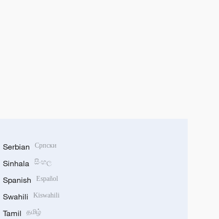
Serbian
Српски
Sinhala
සිංහල
Spanish
Español
Swahili
Kiswahili
Tamil
தமிழ்