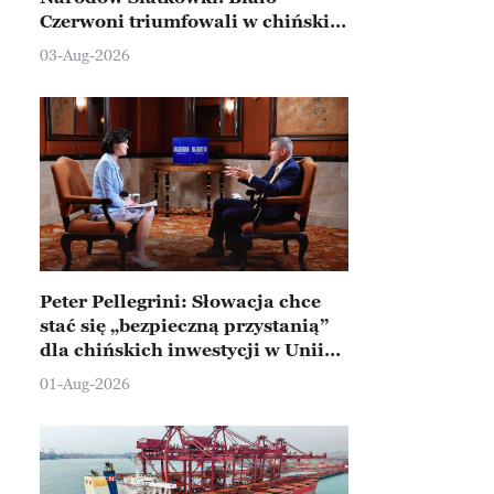
Czerwoni triumfowali w chińskim
Ningbo
03-Aug-2026
Peter Pellegrini: Słowacja chce
stać się „bezpieczną przystanią”
dla chińskich inwestycji w Unii
Europejskiej
01-Aug-2026