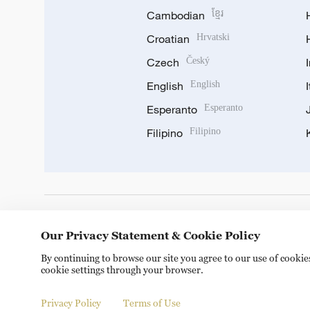
Cambodian
ខ្មែរ
Croatian
Hrvatski
Czech
Český
English
English
Esperanto
Esperanto
Filipino
Filipino
DOWNLOAD OUR APP
Our Privacy Statement & Cookie Policy
By continuing to browse our site you agree to our use of cooki
cookie settings through your browser.
Privacy Policy
Terms of Use
Copyright © 2024 CGTN.
京ICP备20000184号
京公网安