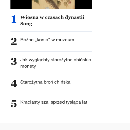
1
Wiosna w czasach dynastii
Song
2
Różne „konie” w muzeum
3
Jak wyglądały starożytne chińskie
monety
4
Starożytna broń chińska
5
Kraciasty szal sprzed tysiąca lat