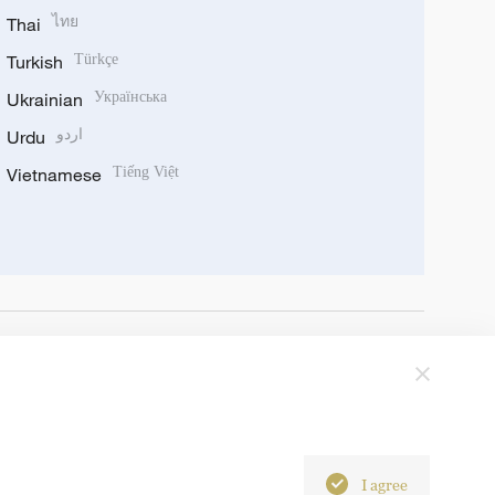
Thai
ไทย
Turkish
Türkçe
Ukrainian
Українська
Urdu
اردو
Vietnamese
Tiếng Việt
I agree
6