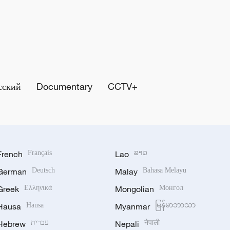
сский
Documentary
CCTV+
French
Français
Lao
ລາວ
German
Deutsch
Malay
Bahasa Melayu
Greek
Ελληνικά
Mongolian
Монгол
Hausa
Hausa
Myanmar
မြန်မာဘာသာ
Hebrew
עברית
Nepali
नेपाली