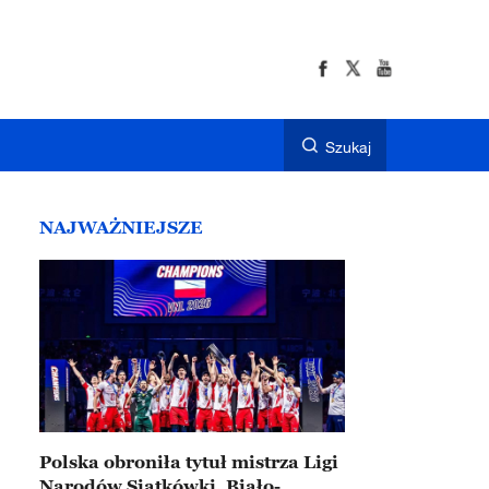
Szukaj
NAJWAŻNIEJSZE
Polska obroniła tytuł mistrza Ligi
Narodów Siatkówki. Biało-