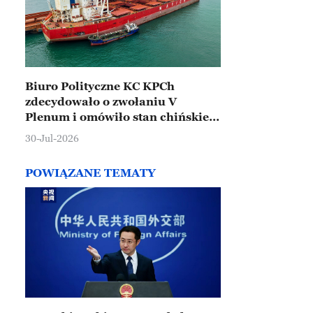
Biuro Polityczne KC KPCh
zdecydowało o zwołaniu V
Plenum i omówiło stan chińskiej
gospodarki
30-Jul-2026
POWIĄZANE TEMATY