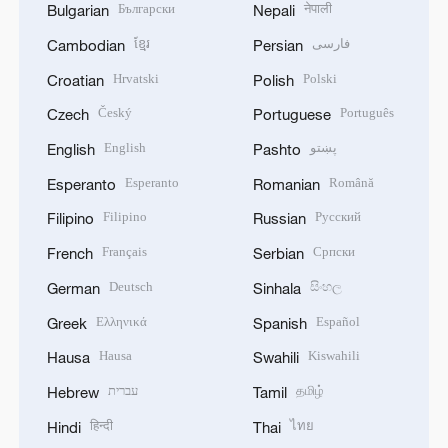
Български
नेपाली
Bulgarian
Nepali
ខ្មែរ
فارسی
Cambodian
Persian
Hrvatski
Polski
Croatian
Polish
Český
Português
Czech
Portuguese
English
پښتو
English
Pashto
Esperanto
Română
Esperanto
Romanian
Filipino
Русский
Filipino
Russian
Français
Српски
French
Serbian
Deutsch
සිංහල
German
Sinhala
Ελληνικά
Español
Greek
Spanish
Hausa
Kiswahili
Hausa
Swahili
עברית
தமிழ்
Hebrew
Tamil
हिन्दी
ไทย
Hindi
Thai