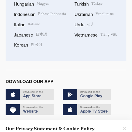
Magyar
Türkçe
Hungarian
Turkish
Bahasa Indonesia
Українська
Indonesian
Ukrainian
Italiano
اردو
Italian
Urdu
日本語
Tiếng Việt
Japanese
Vietnamese
한국어
Korean
DOWNLOAD OUR APP
Copyright © 2024 CGTN.
Our Privacy Statement & Cookie Policy