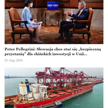
Peter Pellegrini: Słowacja chce stać się „bezpieczną
przystanią” dla chińskich inwestycji w Unii
Europejskiej
01-Aug-2026