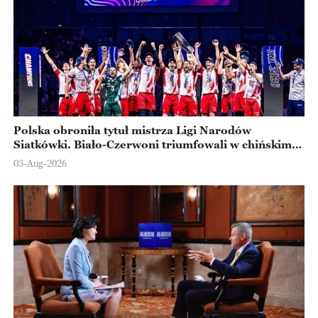
Polska obroniła tytuł mistrza Ligi Narodów
Siatkówki. Biało-Czerwoni triumfowali w chińskim
Ningbo
03-Aug-2026