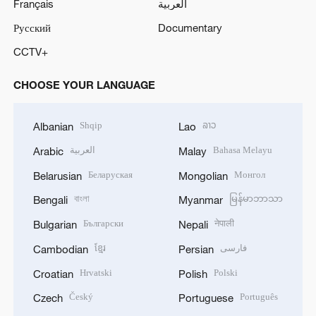
Français
العربية
Русский
Documentary
CCTV+
CHOOSE YOUR LANGUAGE
Shqip
ລາວ
Albanian
Lao
العربية
Bahasa Melayu
Arabic
Malay
Беларуская
Монгол
Belarusian
Mongolian
বাংলা
မြန်မာဘာသာ
Bengali
Myanmar
Български
नेपाली
Bulgarian
Nepali
ខ្មែរ
فارسی
Cambodian
Persian
Hrvatski
Polski
Croatian
Polish
Český
Português
Czech
Portuguese