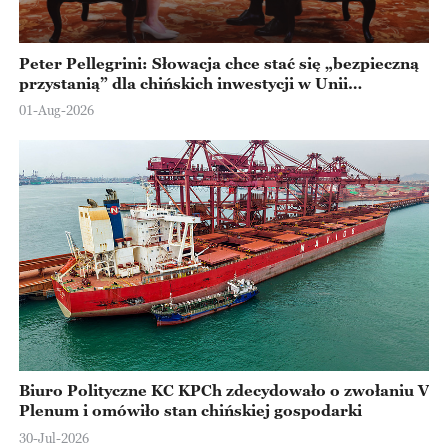
Peter Pellegrini: Słowacja chce stać się „bezpieczną
przystanią” dla chińskich inwestycji w Unii
Europejskiej
01-Aug-2026
Biuro Polityczne KC KPCh zdecydowało o zwołaniu V
Plenum i omówiło stan chińskiej gospodarki
30-Jul-2026