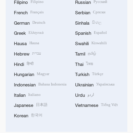
Filipino
Русский
Filipino
Russian
Français
Српски
French
Serbian
Deutsch
සිංහල
German
Sinhala
Ελληνικά
Español
Greek
Spanish
Hausa
Kiswahili
Hausa
Swahili
עברית
தமிழ்
Hebrew
Tamil
हिन्दी
ไทย
Hindi
Thai
Magyar
Türkçe
Hungarian
Turkish
Bahasa Indonesia
Українська
Indonesian
Ukrainian
Italiano
اردو
Italian
Urdu
日本語
Tiếng Việt
Japanese
Vietnamese
한국어
Korean