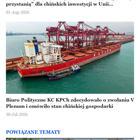
przystanią” dla chińskich inwestycji w Unii
Europejskiej
01-Aug-2026
Biuro Polityczne KC KPCh zdecydowało o zwołaniu V
Plenum i omówiło stan chińskiej gospodarki
30-Jul-2026
POWIĄZANE TEMATY