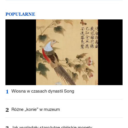
POPULARNE
1
Wiosna w czasach dynastii Song
2
Różne „konie” w muzeum
3
Jak wyglądały starożytne chińskie monety