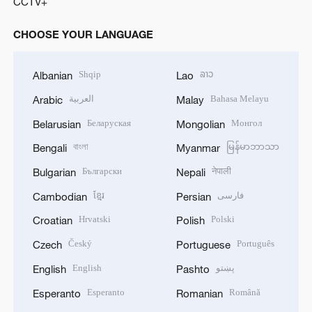
CCTV+
CHOOSE YOUR LANGUAGE
Shqip
ລາວ
Albanian
Lao
العربية
Bahasa Melayu
Arabic
Malay
Беларуская
Монгол
Belarusian
Mongolian
বাংলা
မြန်မာဘာသာ
Bengali
Myanmar
Български
नेपाली
Bulgarian
Nepali
ខ្មែរ
فارسی
Cambodian
Persian
Hrvatski
Polski
Croatian
Polish
Český
Português
Czech
Portuguese
English
پښتو
English
Pashto
Esperanto
Română
Esperanto
Romanian