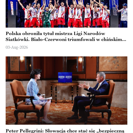
Polska obroniła tytuł mistrza Ligi Narodów
Siatkówki. Biało-Czerwoni triumfowali w chińskim
Ningbo
03-Aug-2026
Peter Pellegrini: Słowacja chce stać się „bezpieczną