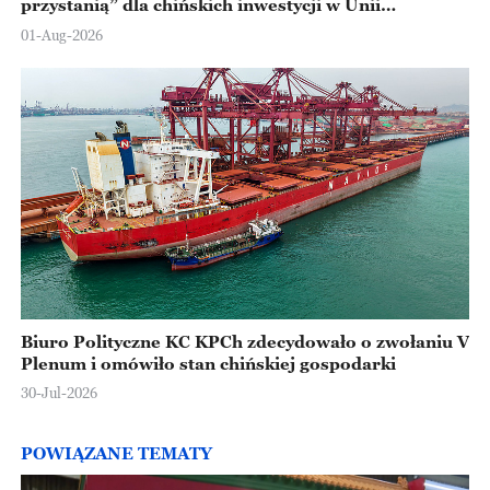
przystanią” dla chińskich inwestycji w Unii
Europejskiej
01-Aug-2026
Biuro Polityczne KC KPCh zdecydowało o zwołaniu V
Plenum i omówiło stan chińskiej gospodarki
30-Jul-2026
POWIĄZANE TEMATY