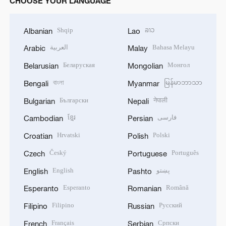
CHOOSE YOUR LANGUAGE
Shqip
ລາວ
Albanian
Lao
العربية
Bahasa Melayu
Arabic
Malay
Беларуская
Монгол
Belarusian
Mongolian
বাংলা
မြန်မာဘာသာ
Bengali
Myanmar
Български
नेपाली
Bulgarian
Nepali
ខ្មែរ
فارسی
Cambodian
Persian
Hrvatski
Polski
Croatian
Polish
Český
Português
Czech
Portuguese
English
پښتو
English
Pashto
Esperanto
Română
Esperanto
Romanian
Filipino
Русский
Filipino
Russian
Français
Српски
French
Serbian