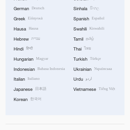
Deutsch
සිංහල
German
Sinhala
Ελληνικά
Español
Greek
Spanish
Hausa
Kiswahili
Hausa
Swahili
עברית
தமிழ்
Hebrew
Tamil
हिन्दी
ไทย
Hindi
Thai
Magyar
Türkçe
Hungarian
Turkish
Bahasa Indonesia
Українська
Indonesian
Ukrainian
Italiano
اردو
Italian
Urdu
日本語
Tiếng Việt
Japanese
Vietnamese
한국어
Korean