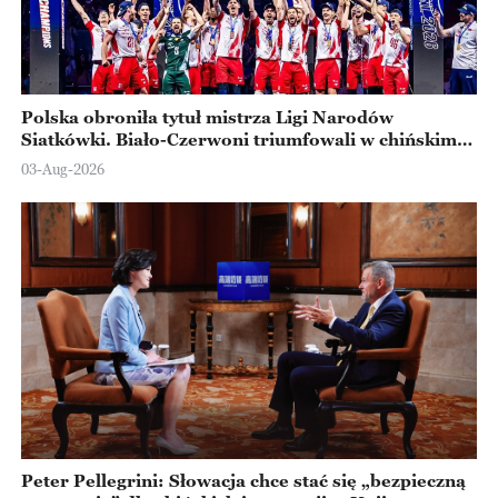
Polska obroniła tytuł mistrza Ligi Narodów
Siatkówki. Biało-Czerwoni triumfowali w chińskim
Ningbo
03-Aug-2026
Peter Pellegrini: Słowacja chce stać się „bezpieczną