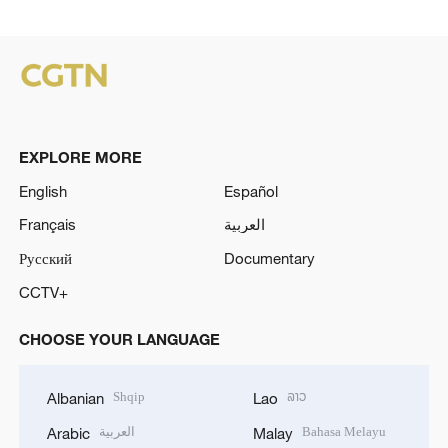
EXPLORE MORE
English
Español
Français
العربية
Русский
Documentary
CCTV+
CHOOSE YOUR LANGUAGE
Shqip
ລາວ
Albanian
Lao
العربية
Bahasa Melayu
Arabic
Malay