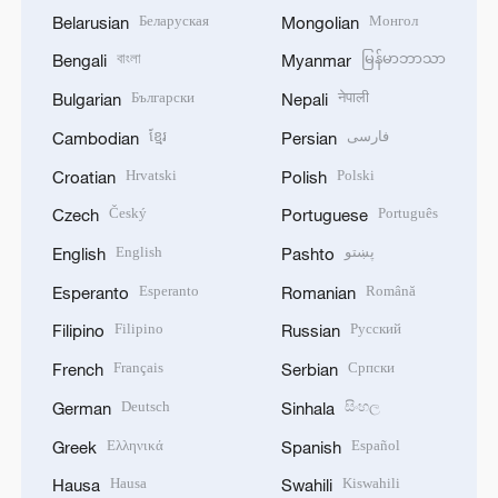
Беларуская
Монгол
Belarusian
Mongolian
বাংলা
မြန်မာဘာသာ
Bengali
Myanmar
Български
नेपाली
Bulgarian
Nepali
ខ្មែរ
فارسی
Cambodian
Persian
Hrvatski
Polski
Croatian
Polish
Český
Português
Czech
Portuguese
English
پښتو
English
Pashto
Esperanto
Română
Esperanto
Romanian
Filipino
Русский
Filipino
Russian
Français
Српски
French
Serbian
Deutsch
සිංහල
German
Sinhala
Ελληνικά
Español
Greek
Spanish
Hausa
Kiswahili
Hausa
Swahili