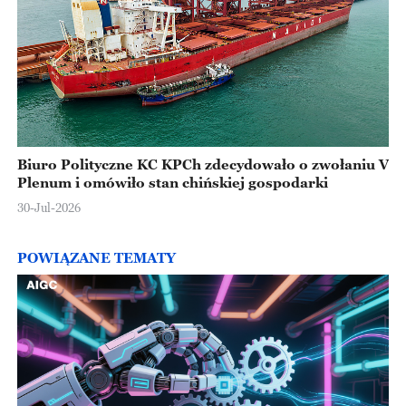
Biuro Polityczne KC KPCh zdecydowało o zwołaniu V
Plenum i omówiło stan chińskiej gospodarki
30-Jul-2026
POWIĄZANE TEMATY