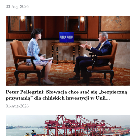
Ningbo
03-Aug-2026
Peter Pellegrini: Słowacja chce stać się „bezpieczną
przystanią” dla chińskich inwestycji w Unii
Europejskiej
01-Aug-2026