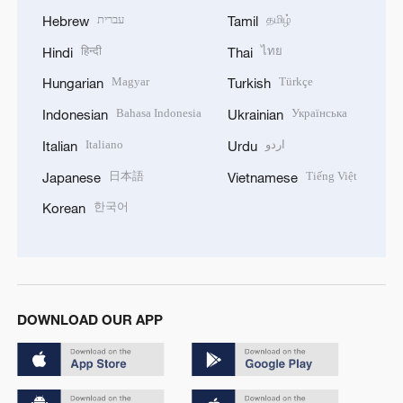
עברית
தமிழ்
Hebrew
Tamil
हिन्दी
ไทย
Hindi
Thai
Magyar
Türkçe
Hungarian
Turkish
Bahasa Indonesia
Українська
Indonesian
Ukrainian
Italiano
اردو
Italian
Urdu
日本語
Tiếng Việt
Japanese
Vietnamese
한국어
Korean
DOWNLOAD OUR APP