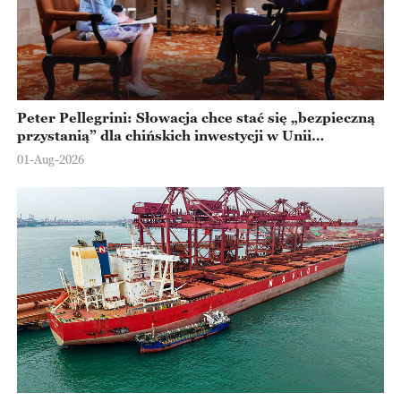
Peter Pellegrini: Słowacja chce stać się „bezpieczną
przystanią” dla chińskich inwestycji w Unii
Europejskiej
01-Aug-2026