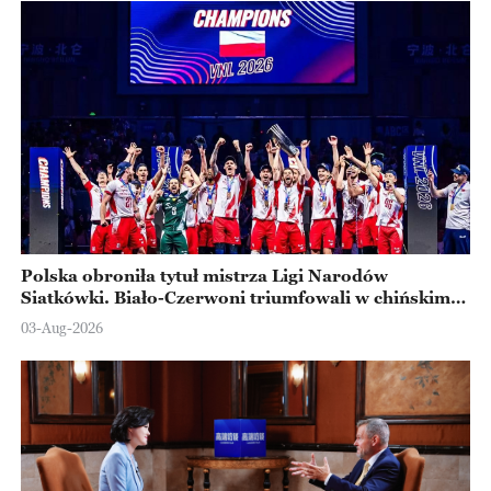
Polska obroniła tytuł mistrza Ligi Narodów
Siatkówki. Biało-Czerwoni triumfowali w chińskim
Ningbo
03-Aug-2026