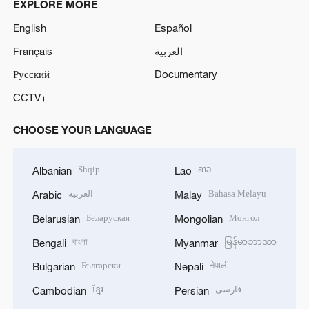
EXPLORE MORE
English
Español
Français
العربية
Русский
Documentary
CCTV+
CHOOSE YOUR LANGUAGE
Shqip
ລາວ
Albanian
Lao
العربية
Bahasa Melayu
Arabic
Malay
Беларуская
Монгол
Belarusian
Mongolian
বাংলা
မြန်မာဘာသာ
Bengali
Myanmar
Български
नेपाली
Bulgarian
Nepali
ខ្មែរ
فارسی
Cambodian
Persian