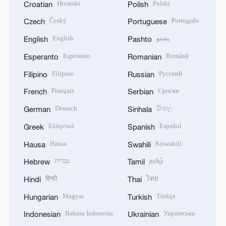
Hrvatski
Polski
Croatian
Polish
Český
Português
Czech
Portuguese
English
پښتو
English
Pashto
Esperanto
Română
Esperanto
Romanian
Filipino
Русский
Filipino
Russian
Français
Српски
French
Serbian
Deutsch
සිංහල
German
Sinhala
Ελληνικά
Español
Greek
Spanish
Hausa
Kiswahili
Hausa
Swahili
עברית
தமிழ்
Hebrew
Tamil
हिन्दी
ไทย
Hindi
Thai
Magyar
Türkçe
Hungarian
Turkish
Bahasa Indonesia
Українська
Indonesian
Ukrainian