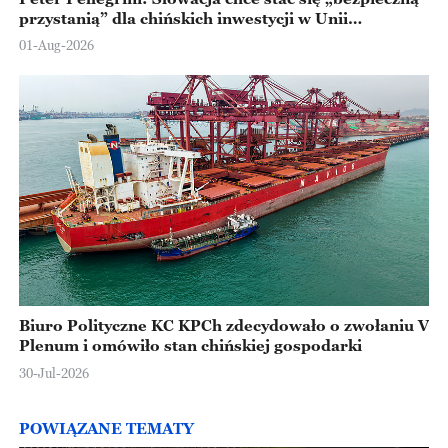
przystanią” dla chińskich inwestycji w Unii
Europejskiej
01-Aug-2026
Biuro Polityczne KC KPCh zdecydowało o zwołaniu V
Plenum i omówiło stan chińskiej gospodarki
30-Jul-2026
POWIĄZANE TEMATY