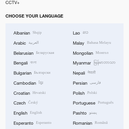
CCTV+
CHOOSE YOUR LANGUAGE
Shqip
ລາວ
Albanian
Lao
العربية
Bahasa Melayu
Arabic
Malay
Беларуская
Монгол
Belarusian
Mongolian
বাংলা
မြန်မာဘာသာ
Bengali
Myanmar
Български
नेपाली
Bulgarian
Nepali
ខ្មែរ
فارسی
Cambodian
Persian
Hrvatski
Polski
Croatian
Polish
Český
Português
Czech
Portuguese
English
پښتو
English
Pashto
Esperanto
Română
Esperanto
Romanian