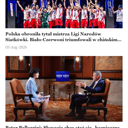
Polska obroniła tytuł mistrza Ligi Narodów
Siatkówki. Biało-Czerwoni triumfowali w chińskim
Ningbo
03-Aug-2026
Peter Pellegrini: Słowacja chce stać się „bezpieczną