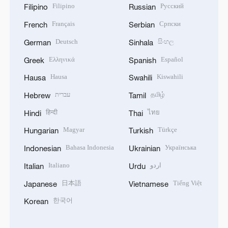
Filipino
Русский
Filipino
Russian
Français
Српски
French
Serbian
Deutsch
සිංහල
German
Sinhala
Ελληνικά
Español
Greek
Spanish
Hausa
Kiswahili
Hausa
Swahili
עברית
தமிழ்
Hebrew
Tamil
हिन्दी
ไทย
Hindi
Thai
Magyar
Türkçe
Hungarian
Turkish
Bahasa Indonesia
Українська
Indonesian
Ukrainian
Italiano
اردو
Italian
Urdu
日本語
Tiếng Việt
Japanese
Vietnamese
한국어
Korean