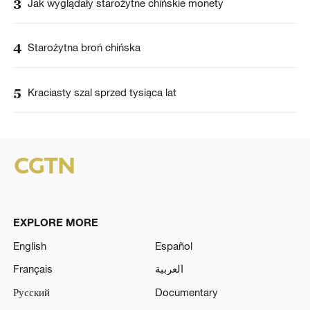
3
Jak wyglądały starożytne chińskie monety
4
Starożytna broń chińska
5
Kraciasty szal sprzed tysiąca lat
EXPLORE MORE
English
Español
Français
العربية
Русский
Documentary