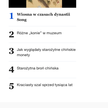
1
Wiosna w czasach dynastii
Song
2
Różne „konie” w muzeum
3
Jak wyglądały starożytne chińskie
monety
4
Starożytna broń chińska
5
Kraciasty szal sprzed tysiąca lat