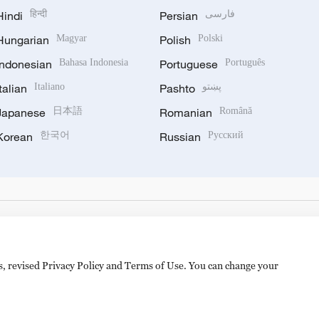
Hindi
हिन्दी
Persian
فارسی
Hungarian
Magyar
Polish
Polski
Indonesian
Bahasa Indonesia
Portuguese
Português
Italian
Italiano
Pashto
پښتو
Japanese
日本語
Romanian
Română
Korean
한국어
Russian
Русский
es, revised Privacy Policy and Terms of Use. You can change your
备 11010502050052号
Disinformation report hotline: 010-8506146