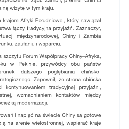
zaproszenie rządu Zambii, premier Chin Li
alną wizytę w tym kraju.
 krajem Afryki Południowej, który nawiązał
twa łączy tradycyjna przyjaźń. Zaznaczył,
ytuacji międzynarodowej, Chiny i Zambia
nku, zaufaniu i wsparciu.
as szczytu Forum Współpracy Chiny–Afryka,
roku w Pekinie, przywódcy obu państw
erunek dalszego pogłębiania chińsko-
rategicznego. Zapewnił, że strona chińska
kontynuowaniem tradycyjnej przyjaźni,
ystnej, wzmacnianiem kontaktów między
ieżką modernizacji.
rowań i napięć na świecie Chiny są gotowe
ą na arenie wielostronnej, wspierać kraje