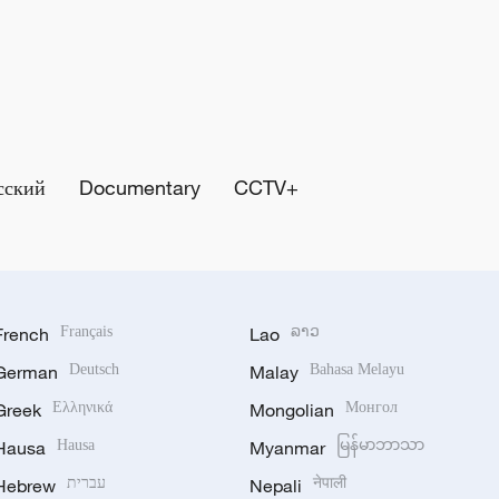
сский
Documentary
CCTV+
French
Français
Lao
ລາວ
German
Deutsch
Malay
Bahasa Melayu
Greek
Ελληνικά
Mongolian
Монгол
Hausa
Hausa
Myanmar
မြန်မာဘာသာ
Hebrew
עברית
Nepali
नेपाली