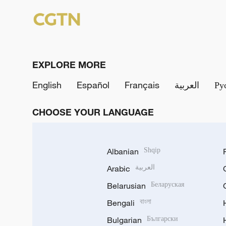
EXPLORE MORE
English
Español
Français
العربية
Ру
CHOOSE YOUR LANGUAGE
Albanian
Shqip
Arabic
العربية
Belarusian
Беларуская
Bengali
বাংলা
Bulgarian
Български