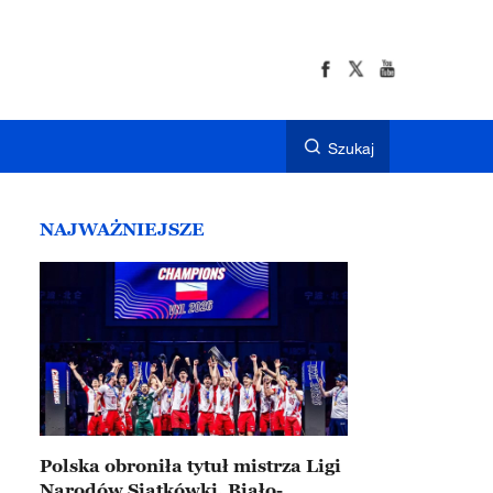
Szukaj
NAJWAŻNIEJSZE
Polska obroniła tytuł mistrza Ligi
Narodów Siatkówki. Biało-