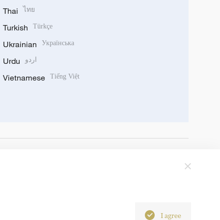
Thai
ไทย
Turkish
Türkçe
Ukrainian
Українська
Urdu
اردو
Vietnamese
Tiếng Việt
I agree
6