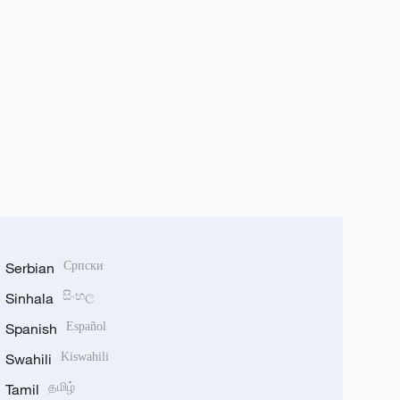
Serbian
Српски
Sinhala
සිංහල
Spanish
Español
Swahili
Kiswahili
Tamil
தமிழ்