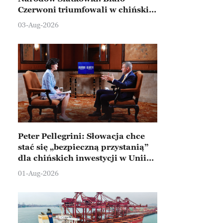
Czerwoni triumfowali w chińskim
Ningbo
03-Aug-2026
Peter Pellegrini: Słowacja chce
stać się „bezpieczną przystanią”
dla chińskich inwestycji w Unii
Europejskiej
01-Aug-2026