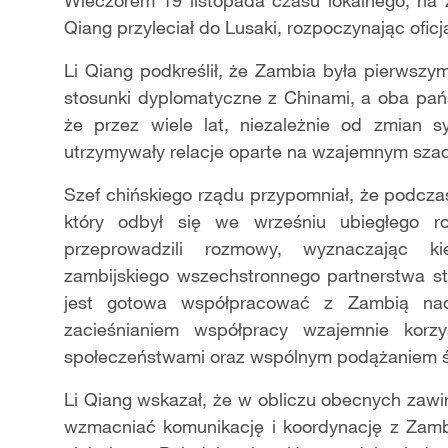
Wieczorem 19 listopada czasu lokalnego, na 
Qiang przyleciał do Lusaki, rozpoczynając oficj
Li Qiang podkreślił, że Zambia była pierwszym
stosunki dyplomatyczne z Chinami, a oba pańs
że przez wiele lat, niezależnie od zmian s
utrzymywały relacje oparte na wzajemnym szacu
Szef chińskiego rządu przypomniał, że podcz
który odbył się we wrześniu ubiegłego 
przeprowadzili rozmowy, wyznaczając ki
zambijskiego wszechstronnego partnerstwa st
jest gotowa współpracować z Zambią nad 
zacieśnianiem współpracy wzajemnie korz
społeczeństwami oraz wspólnym podążaniem śc
Li Qiang wskazał, że w obliczu obecnych zawi
wzmacniać komunikację i koordynację z Zambi