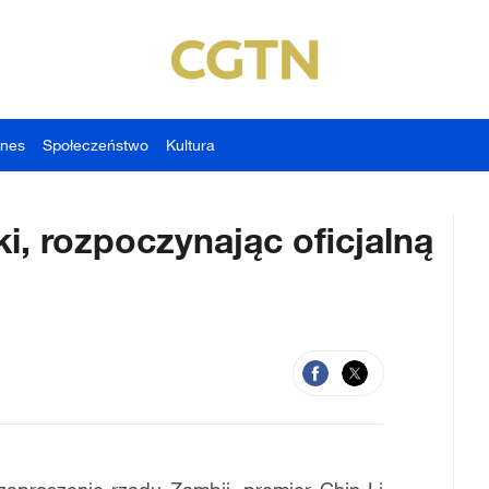
znes
Społeczeństwo
Kultura
i, rozpoczynając oficjalną