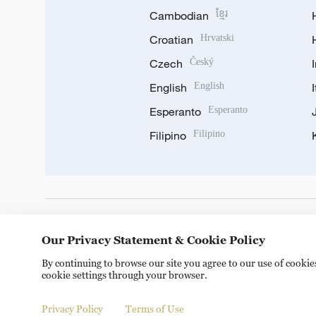
Cambodian
ខ្មែរ
Croatian
Hrvatski
Czech
Český
English
English
Esperanto
Esperanto
Filipino
Filipino
DOWNLOAD OUR APP
Our Privacy Statement & Cookie Policy
By continuing to browse our site you agree to our use of cooki
cookie settings through your browser.
Privacy Policy
Terms of Use
Copyright © 2024 CGTN.
京ICP备20000184号
京公网安