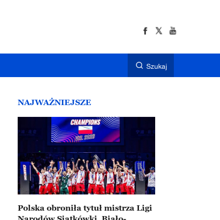
Szukaj
NAJWAŻNIEJSZE
Polska obroniła tytuł mistrza Ligi
Narodów Siatkówki. Biało-