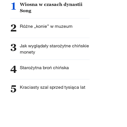
1
Wiosna w czasach dynastii
Song
2
Różne „konie” w muzeum
3
Jak wyglądały starożytne chińskie
monety
4
Starożytna broń chińska
5
Kraciasty szal sprzed tysiąca lat