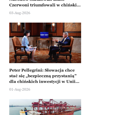
Czerwoni triumfowali w chińskim
Ningbo
03-Aug-2026
Peter Pellegrini: Słowacja chce
stać się „bezpieczną przystanią”
dla chińskich inwestycji w Unii
Europejskiej
01-Aug-2026