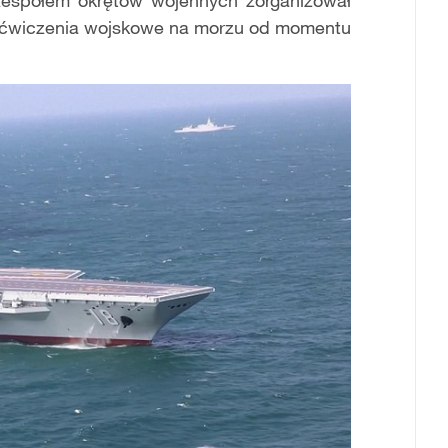
 zespołem okrętów wojennych zorganizował
e ćwiczenia wojskowe na morzu od momentu