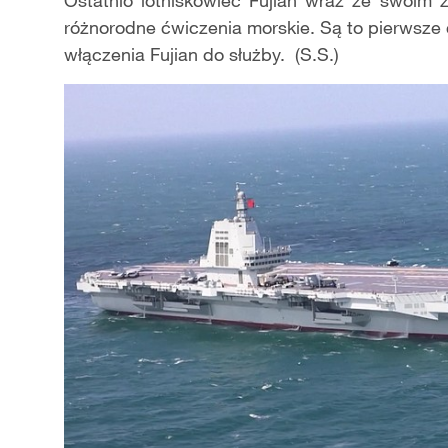
Ostatnio lotniskowiec Fujian wraz ze swoim
różnorodne ćwiczenia morskie. Są to pierwsz
włączenia Fujian do służby. (S.S.)