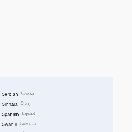
Serbian
Српски
Sinhala
සිංහල
Spanish
Español
Swahili
Kiswahili