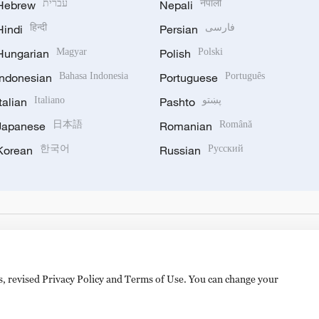
Hebrew
עברית
Nepali
नेपाली
Hindi
हिन्दी
Persian
فارسی
Hungarian
Magyar
Polish
Polski
Indonesian
Bahasa Indonesia
Portuguese
Português
Italian
Italiano
Pashto
پښتو
Japanese
日本語
Romanian
Română
Korean
한국어
Russian
Русский
es, revised Privacy Policy and Terms of Use. You can change your