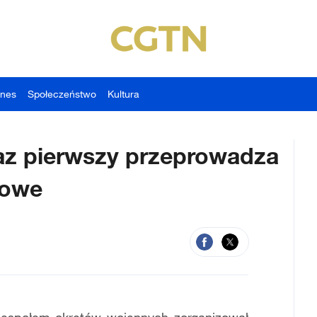
znes
Społeczeństwo
Kultura
raz pierwszy przeprowadza
kowe