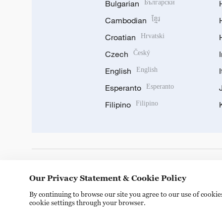
Bulgarian
Български
Cambodian
ខ្មែរ
Croatian
Hrvatski
Czech
Český
English
English
Esperanto
Esperanto
Filipino
Filipino
DOWNLOAD OUR APP
Our Privacy Statement & Cookie Policy
By continuing to browse our site you agree to our use of cooki
cookie settings through your browser.