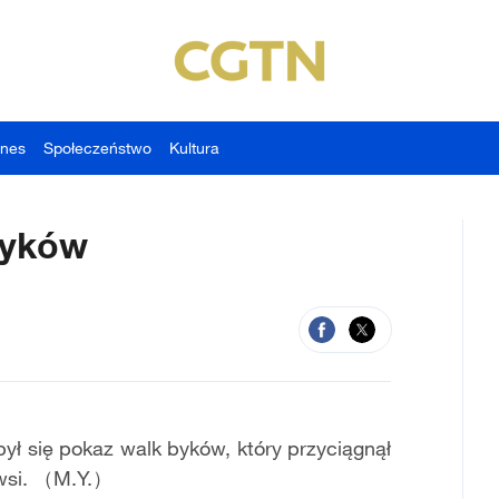
znes
Społeczeństwo
Kultura
byków
ył się pokaz walk byków, który przyciągnął
 wsi. （M.Y.）