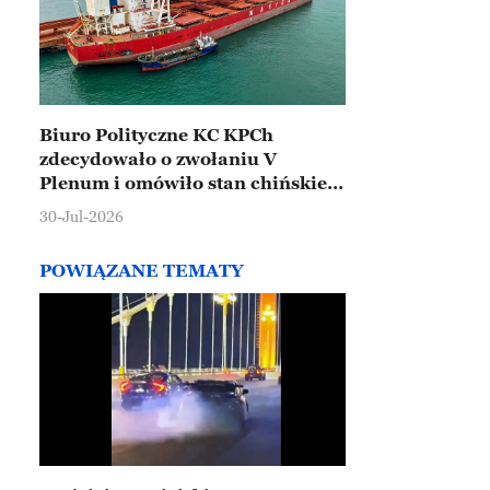
Biuro Polityczne KC KPCh
zdecydowało o zwołaniu V
Plenum i omówiło stan chińskiej
gospodarki
30-Jul-2026
POWIĄZANE TEMATY