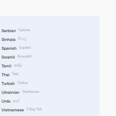
Serbian
Српски
Sinhala
සිංහල
Spanish
Español
Swahili
Kiswahili
Tamil
தமிழ்
Thai
ไทย
Turkish
Türkçe
Ukrainian
Українська
Urdu
اردو
Vietnamese
Tiếng Việt