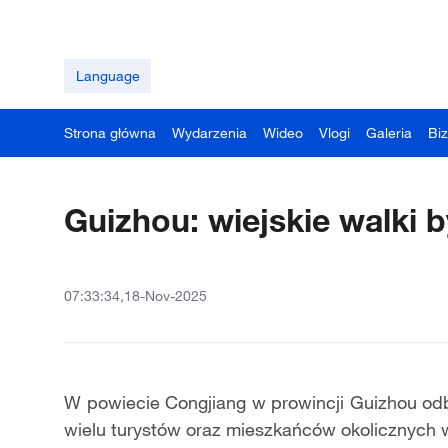
Language
Strona główna
Wydarzenia
Wideo
Vlogi
Galeria
Bi
Guizhou: wiejskie walki 
07:33:34,18-Nov-2025
W powiecie Congjiang w prowincji Guizhou odb
wielu turystów oraz mieszkańców okolicznych