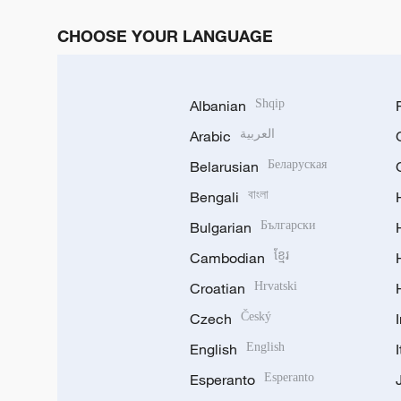
CHOOSE YOUR LANGUAGE
Albanian
Shqip
Arabic
العربية
Belarusian
Беларуская
Bengali
বাংলা
Bulgarian
Български
Cambodian
ខ្មែរ
Croatian
Hrvatski
Czech
Český
English
English
Esperanto
Esperanto