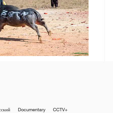
сский
Documentary
CCTV+