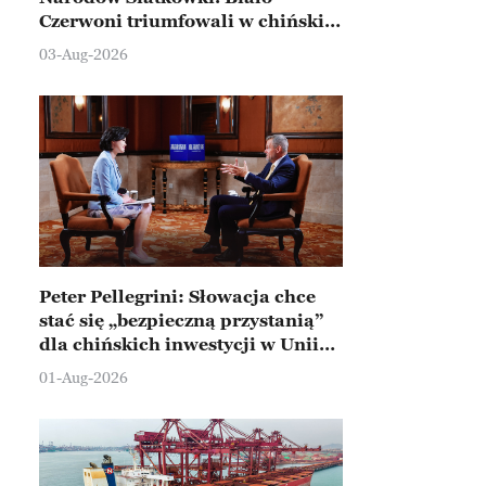
Czerwoni triumfowali w chińskim
Ningbo
03-Aug-2026
Peter Pellegrini: Słowacja chce
stać się „bezpieczną przystanią”
dla chińskich inwestycji w Unii
Europejskiej
01-Aug-2026