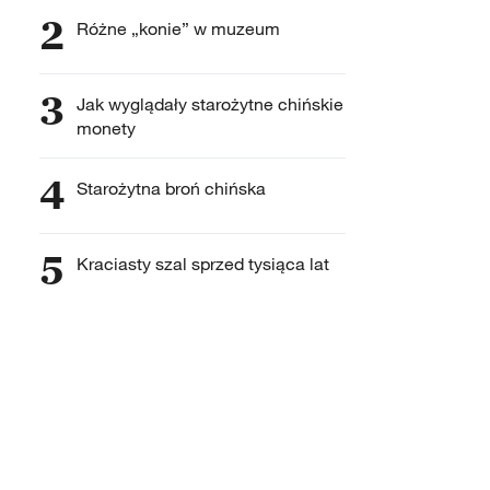
2
Różne „konie” w muzeum
3
Jak wyglądały starożytne chińskie
monety
4
Starożytna broń chińska
5
Kraciasty szal sprzed tysiąca lat