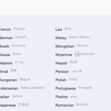
French
Français
Lao
ລາວ
German
Deutsch
Malay
Bahasa Melayu
Greek
Ελληνικά
Mongolian
Монгол
Hausa
Hausa
Myanmar
မြန်မာဘာသာ
Hebrew
עברית
Nepali
नेपाली
Hindi
हिन्दी
Persian
فارسی
Hungarian
Magyar
Polish
Polski
Indonesian
Bahasa Indonesia
Portuguese
Português
Italian
Italiano
Pashto
پښتو
Japanese
日本語
Romanian
Română