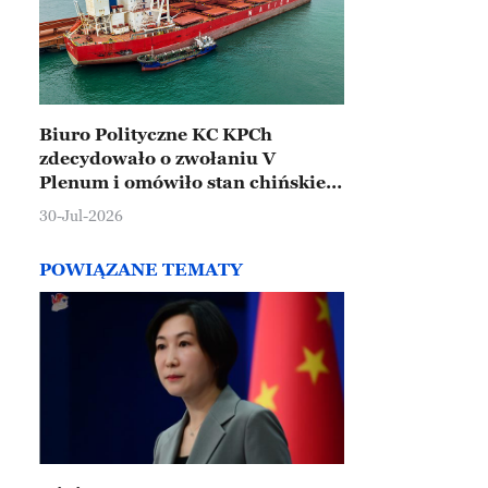
Biuro Polityczne KC KPCh
zdecydowało o zwołaniu V
Plenum i omówiło stan chińskiej
gospodarki
30-Jul-2026
POWIĄZANE TEMATY