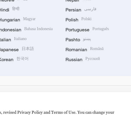
Hindi
हिन्दी
Persian
فارسی
Hungarian
Magyar
Polish
Polski
Indonesian
Bahasa Indonesia
Portuguese
Português
Italian
Italiano
Pashto
پښتو
Japanese
日本語
Romanian
Română
Korean
한국어
Russian
Русский
es, revised Privacy Policy and Terms of Use. You can change your