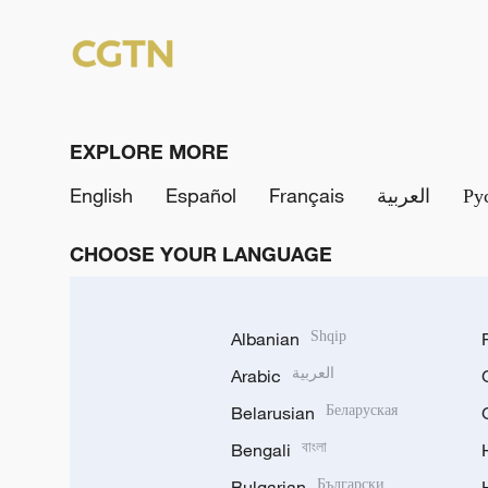
EXPLORE MORE
English
Español
Français
العربية
Ру
CHOOSE YOUR LANGUAGE
Albanian
Shqip
Arabic
العربية
Belarusian
Беларуская
Bengali
বাংলা
Bulgarian
Български