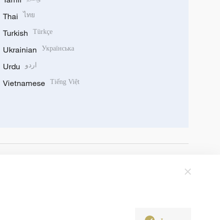
Thai
ไทย
Turkish
Türkçe
Ukrainian
Українська
Urdu
اردو
Vietnamese
Tiếng Việt