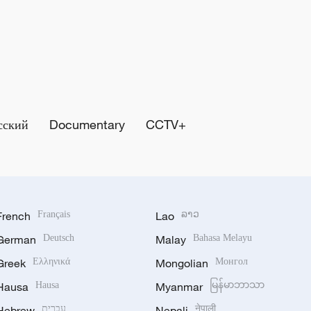
сский
Documentary
CCTV+
French
Français
Lao
ລາວ
German
Deutsch
Malay
Bahasa Melayu
Greek
Ελληνικά
Mongolian
Монгол
Hausa
Hausa
Myanmar
မြန်မာဘာသာ
Hebrew
עברית
Nepali
नेपाली