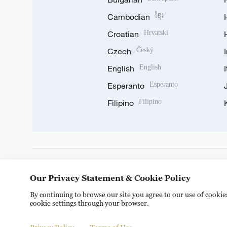
Cambodian
ខ្មែរ
Croatian
Hrvatski
Czech
Český
English
English
Esperanto
Esperanto
Filipino
Filipino
DOWNLOAD OUR APP
Our Privacy Statement & Cookie Policy
By continuing to browse our site you agree to our use of cooki
cookie settings through your browser.