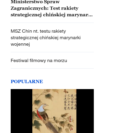
Ministerstwo Spraw
Zagranicznych: Test rakiety
strategicznej chińskiej marynarki
wojennej nie jest skierowany
przeciwko żadnemu krajowi ani
MSZ Chin nt. testu rakiety
celowi
strategicznej chińskiej marynarki
wojennej
Festiwal filmowy na morzu
POPULARNE