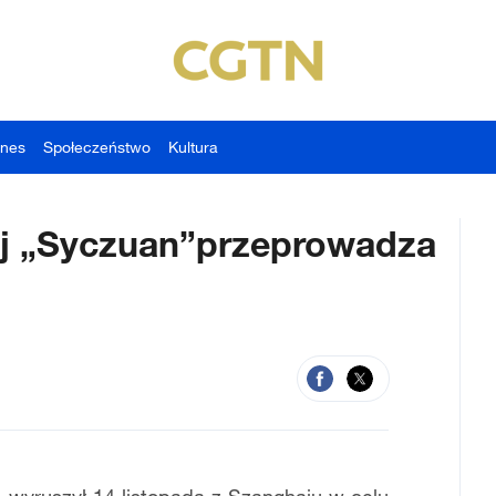
znes
Społeczeństwo
Kultura
ej „Syczuan”przeprowadza