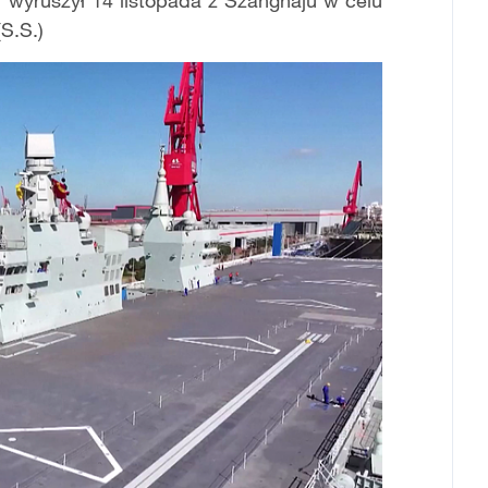
 wyruszył 14 listopada z Szanghaju w celu
S.S.)