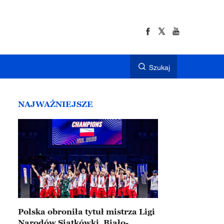
Szukaj
NAJWAŻNIEJSZE
Polska obroniła tytuł mistrza Ligi
Narodów Siatkówki. Biało-