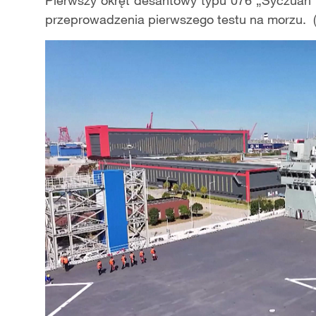
Pierwszy okręt desantowy typu 076 „Syczuan"
przeprowadzenia pierwszego testu na morzu. (