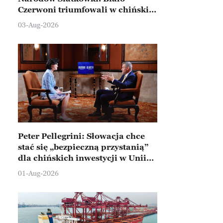
Czerwoni triumfowali w chińskim
Ningbo
03-Aug-2026
Peter Pellegrini: Słowacja chce
stać się „bezpieczną przystanią”
dla chińskich inwestycji w Unii
Europejskiej
01-Aug-2026