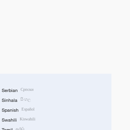
Serbian
Српски
Sinhala
සිංහල
Spanish
Español
Swahili
Kiswahili
Tamil
தமிழ்