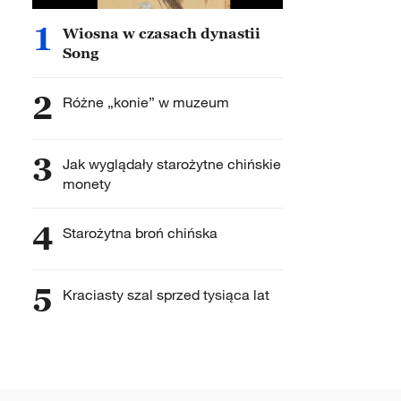
1
Wiosna w czasach dynastii
Song
2
Różne „konie” w muzeum
3
Jak wyglądały starożytne chińskie
monety
4
Starożytna broń chińska
5
Kraciasty szal sprzed tysiąca lat