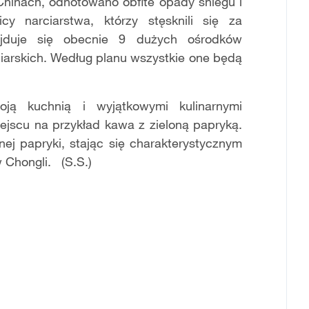
Chinach, odnotowano obfite opady śniegu i
cy narciarstwa, którzy stęsknili się za
jduje się obecnie 9 dużych ośrodków
rciarskich. Według planu wszystkie one będą
oją kuchnią i wyjątkowymi kulinarnymi
ejscu na przykład kawa z zieloną papryką.
ej papryki, stając się charakterystycznym
 Chongli. (S.S.)