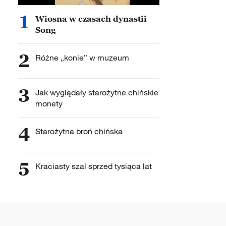
1
Wiosna w czasach dynastii
Song
2
Różne „konie” w muzeum
3
Jak wyglądały starożytne chińskie
monety
4
Starożytna broń chińska
5
Kraciasty szal sprzed tysiąca lat