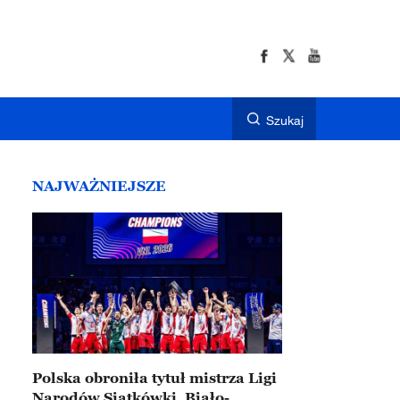
Szukaj
NAJWAŻNIEJSZE
Polska obroniła tytuł mistrza Ligi
Narodów Siatkówki. Biało-