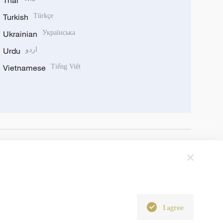
Thai
Turkish
Türkçe
Ukrainian
Українська
Urdu
اردو
Vietnamese
Tiếng Việt
I agree
6