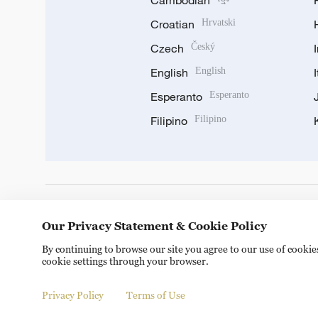
Cambodian
Croatian
Hrvatski
Czech
Český
English
English
Esperanto
Esperanto
Filipino
Filipino
DOWNLOAD OUR APP
Our Privacy Statement & Cookie Policy
By continuing to browse our site you agree to our use of cooki
cookie settings through your browser.
Privacy Policy
Terms of Use
Copyright © 2024 CGTN.
京ICP备20000184号
京公网安