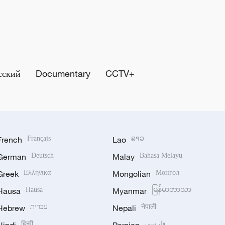
сский
Documentary
CCTV+
French
Français
Lao
ລາວ
German
Deutsch
Malay
Bahasa Melayu
Greek
Ελληνικά
Mongolian
Монгол
Hausa
Hausa
Myanmar
မြန်မာဘာသာ
Hebrew
עברית
Nepali
नेपाली
हिन्दी
فارسی