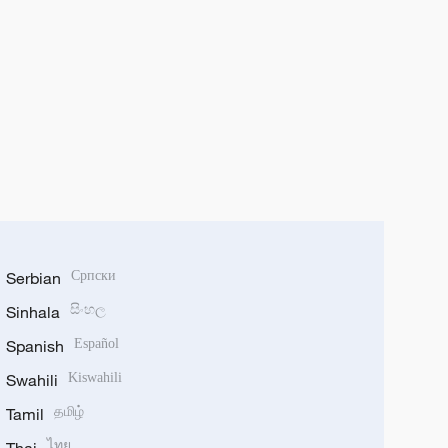
Serbian
Српски
Sinhala
සිංහල
Spanish
Español
Swahili
Kiswahili
Tamil
தமிழ்
ไทย