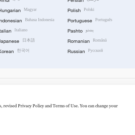
Hindi
Persian
Hungarian
Magyar
Polish
Polski
Indonesian
Bahasa Indonesia
Portuguese
Português
Italian
Italiano
Pashto
پښتو
Japanese
日本語
Romanian
Română
Korean
한국어
Russian
Русский
es, revised Privacy Policy and Terms of Use. You can change your
备 11010502050052号
Disinformation report hotline: 010-8506146