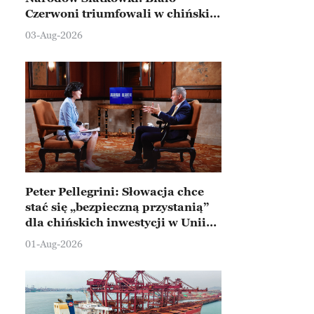
Czerwoni triumfowali w chińskim
Ningbo
03-Aug-2026
Peter Pellegrini: Słowacja chce
stać się „bezpieczną przystanią”
dla chińskich inwestycji w Unii
Europejskiej
01-Aug-2026