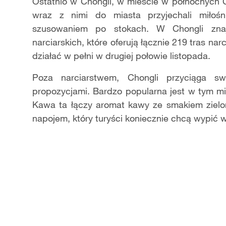
Video
Ostatnio w Chongli, w mieście w północnych 
wraz z nimi do miasta przyjechali miłośni
szusowaniem po stokach. W Chongli zna
narciarskich, które oferują łącznie 219 tras na
działać w pełni w drugiej połowie listopada.
Poza narciarstwem, Chongli przyciąga sw
propozycjami. Bardzo popularna jest w tym mi
Kawa ta łączy aromat kawy ze smakiem zielon
napojem, który turyści koniecznie chcą wypić w