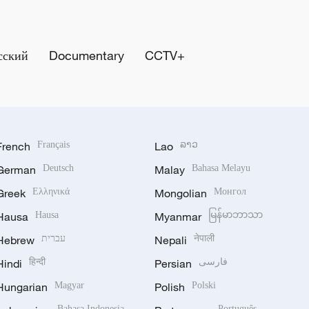
сский
Documentary
CCTV+
French
Français
Lao
ລາວ
German
Deutsch
Malay
Bahasa Melayu
Greek
Ελληνικά
Mongolian
Монгол
Hausa
Hausa
Myanmar
မြန်မာဘာသာ
Hebrew
עברית
Nepali
नेपाली
Hindi
हिन्दी
Persian
فارسی
Hungarian
Magyar
Polish
Polski
Bahasa Indonesia
Português