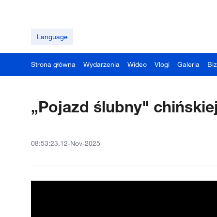
Language
Strona główna
Wydarzenia
Wideo
Vlogi
Galeria
Bi
„Pojazd ślubny" chińskie
08:53:23,12-Nov-2025