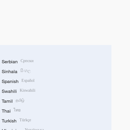
Serbian
Српски
Sinhala
සිංහල
Spanish
Español
Swahili
Kiswahili
Tamil
தமிழ்
Thai
ไทย
Turkish
Türkçe
Українська