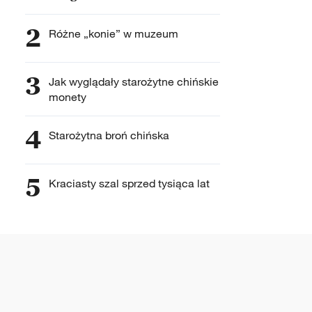
2
Różne „konie” w muzeum
3
Jak wyglądały starożytne chińskie
monety
4
Starożytna broń chińska
5
Kraciasty szal sprzed tysiąca lat