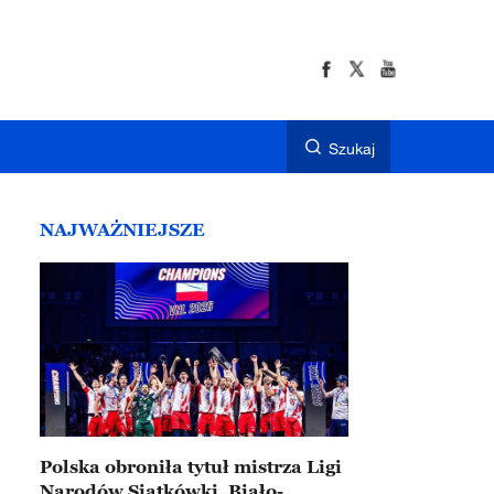
Szukaj
NAJWAŻNIEJSZE
Polska obroniła tytuł mistrza Ligi
Narodów Siatkówki. Biało-