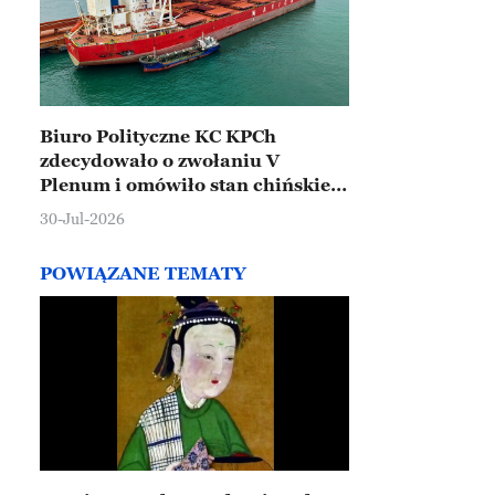
Biuro Polityczne KC KPCh
zdecydowało o zwołaniu V
Plenum i omówiło stan chińskiej
gospodarki
30-Jul-2026
POWIĄZANE TEMATY