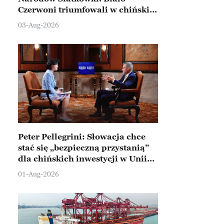
Czerwoni triumfowali w chińskim
Ningbo
03-Aug-2026
Peter Pellegrini: Słowacja chce
stać się „bezpieczną przystanią”
dla chińskich inwestycji w Unii
Europejskiej
01-Aug-2026