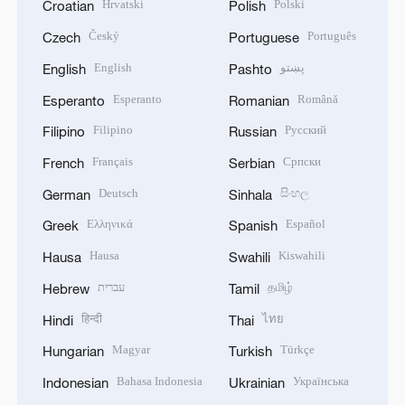
Hrvatski
Polski
Croatian
Polish
Český
Português
Czech
Portuguese
English
پښتو
English
Pashto
Esperanto
Română
Esperanto
Romanian
Filipino
Русский
Filipino
Russian
Français
Српски
French
Serbian
Deutsch
සිංහල
German
Sinhala
Ελληνικά
Español
Greek
Spanish
Hausa
Kiswahili
Hausa
Swahili
עברית
தமிழ்
Hebrew
Tamil
हिन्दी
ไทย
Hindi
Thai
Magyar
Türkçe
Hungarian
Turkish
Bahasa Indonesia
Українська
Indonesian
Ukrainian