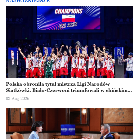
NAJWAŻNIEJSZE
Polska obroniła tytuł mistrza Ligi Narodów
Siatkówki. Biało-Czerwoni triumfowali w chińskim
Ningbo
03-Aug-2026