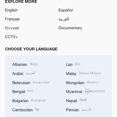
EXPLORE MORE
English
Español
Français
العربية
Русский
Documentary
CCTV+
CHOOSE YOUR LANGUAGE
Shqip
ລາວ
Albanian
Lao
العربية
Bahasa Melayu
Arabic
Malay
Беларуская
Монгол
Belarusian
Mongolian
বাংলা
မြန်မာဘာသာ
Bengali
Myanmar
Български
नेपाली
Bulgarian
Nepali
ខ្មែរ
فارسی
Cambodian
Persian