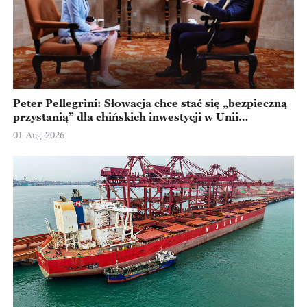
Peter Pellegrini: Słowacja chce stać się „bezpieczną
przystanią” dla chińskich inwestycji w Unii
Europejskiej
01-Aug-2026