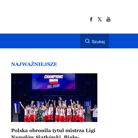
Szukaj
NAJWAŻNIEJSZE
Polska obroniła tytuł mistrza Ligi
Narodów Siatkówki. Biało-