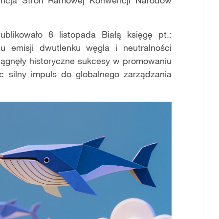
encja Stron Ramowej Konwencji Narodów
likowało 8 listopada Białą księgę pt.:
tu emisji dwutlenku węgla i neutralności
siągnęły historyczne sukcesy w promowaniu
ząc silny impuls do globalnego zarządzania