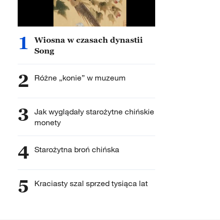
1
Wiosna w czasach dynastii
Song
2
Różne „konie” w muzeum
3
Jak wyglądały starożytne chińskie
monety
4
Starożytna broń chińska
5
Kraciasty szal sprzed tysiąca lat