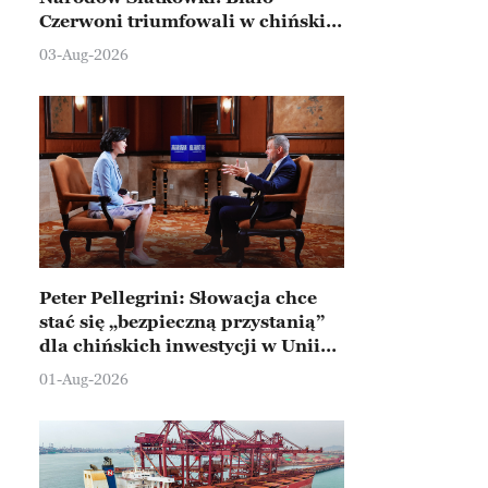
Czerwoni triumfowali w chińskim
Ningbo
03-Aug-2026
Peter Pellegrini: Słowacja chce
stać się „bezpieczną przystanią”
dla chińskich inwestycji w Unii
Europejskiej
01-Aug-2026