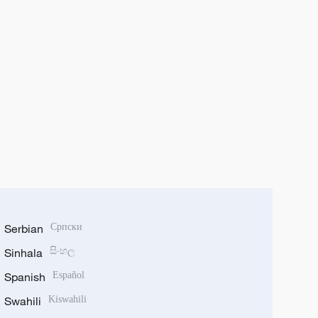
Serbian
Српски
Sinhala
සිංහල
Spanish
Español
Swahili
Kiswahili