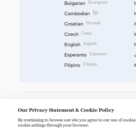
Bulgarian
Български
Cambodian
ខ្មែរ
Croatian
Hrvatski
Czech
Český
English
English
Esperanto
Esperanto
Filipino
Filipino
DOWNLOAD OUR APP
Our Privacy Statement & Cookie Policy
By continuing to browse our site you agree to our use of cooki
cookie settings through your browser.