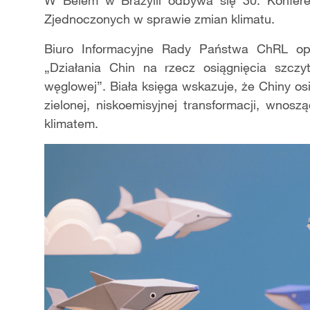
W Belém w Brazylii odbywa się 30. Konfer
Zjednoczonych w sprawie zmian klimatu.
Biuro Informacyjne Rady Państwa ChRL opub
„Działania Chin na rzecz osiągnięcia szczy
węglowej”. Biała księga wskazuje, że Chiny o
zielonej, niskoemisyjnej transformacji, wnos
klimatem.