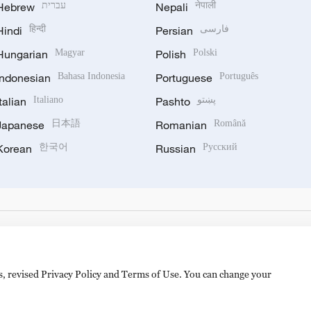
Hebrew
עברית
Nepali
नेपाली
Hindi
हिन्दी
Persian
فارسی
Hungarian
Magyar
Polish
Polski
Indonesian
Bahasa Indonesia
Portuguese
Português
Italian
Italiano
Pashto
پښتو
Japanese
日本語
Romanian
Română
Korean
한국어
Russian
Русский
es, revised Privacy Policy and Terms of Use. You can change your