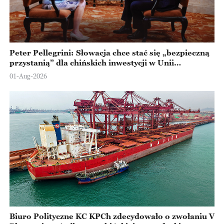
Peter Pellegrini: Słowacja chce stać się „bezpieczną
przystanią” dla chińskich inwestycji w Unii
Europejskiej
01-Aug-2026
Biuro Polityczne KC KPCh zdecydowało o zwołaniu V