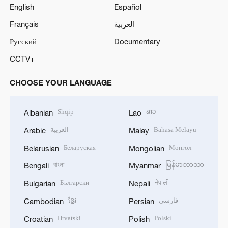
English
Español
Français
العربية
Русский
Documentary
CCTV+
CHOOSE YOUR LANGUAGE
Shqip
ລາວ
Albanian
Lao
العربية
Bahasa Melayu
Arabic
Malay
Беларуская
Монгол
Belarusian
Mongolian
বাংলা
မြန်မာဘာသာ
Bengali
Myanmar
Български
नेपाली
Bulgarian
Nepali
ខ្មែរ
فارسی
Cambodian
Persian
Hrvatski
Polski
Croatian
Polish