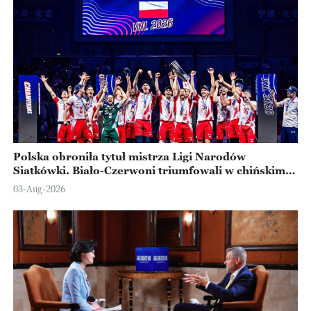
Polska obroniła tytuł mistrza Ligi Narodów
Siatkówki. Biało-Czerwoni triumfowali w chińskim
Ningbo
03-Aug-2026