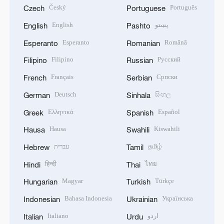
Český
Português
Czech
Portuguese
English
پښتو
English
Pashto
Esperanto
Română
Esperanto
Romanian
Filipino
Русский
Filipino
Russian
Français
Српски
French
Serbian
Deutsch
සිංහල
German
Sinhala
Ελληνικά
Español
Greek
Spanish
Hausa
Kiswahili
Hausa
Swahili
עברית
தமிழ்
Hebrew
Tamil
हिन्दी
ไทย
Hindi
Thai
Magyar
Türkçe
Hungarian
Turkish
Bahasa Indonesia
Українська
Indonesian
Ukrainian
Italiano
اردو
Italian
Urdu