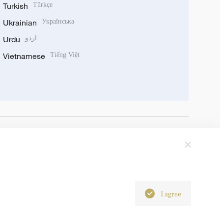
Turkish
Türkçe
Ukrainian
Українська
Urdu
اردو
Vietnamese
Tiếng Việt
I agree
6