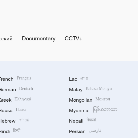
сский
Documentary
CCTV+
French
Français
Lao
ລາວ
German
Deutsch
Malay
Bahasa Melayu
Greek
Ελληνικά
Mongolian
Монгол
Hausa
Hausa
Myanmar
မြန်မာဘာသာ
Hebrew
עברית
Nepali
नेपाली
Hindi
हिन्दी
Persian
فارسی