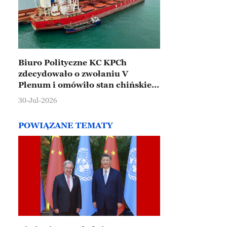
Biuro Polityczne KC KPCh
zdecydowało o zwołaniu V
Plenum i omówiło stan chińskiej
gospodarki
30-Jul-2026
POWIĄZANE TEMATY