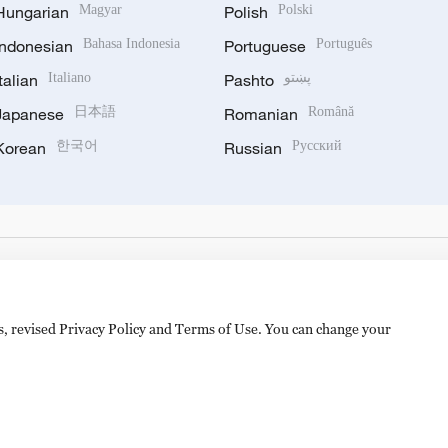
Hungarian
Magyar
Polish
Polski
Indonesian
Bahasa Indonesia
Portuguese
Português
Italian
Italiano
Pashto
پښتو
Japanese
日本語
Romanian
Română
Korean
한국어
Russian
Русский
es, revised Privacy Policy and Terms of Use. You can change your
备 11010502050052号
Disinformation report hotline: 010-8506146