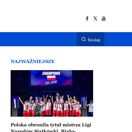
Szukaj
NAJWAŻNIEJSZE
Polska obroniła tytuł mistrza Ligi
Narodów Siatkówki. Biało-