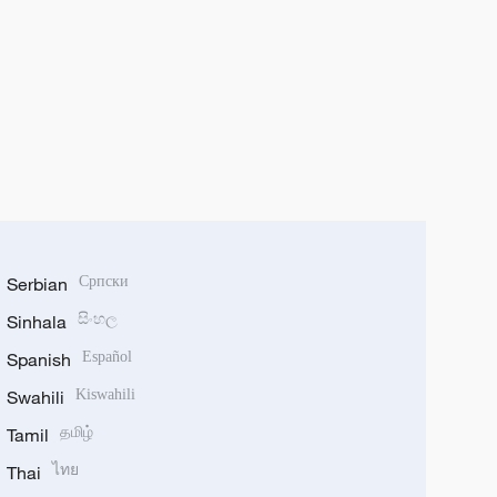
Serbian
Српски
Sinhala
සිංහල
Spanish
Español
Swahili
Kiswahili
Tamil
தமிழ்
Thai
ไทย