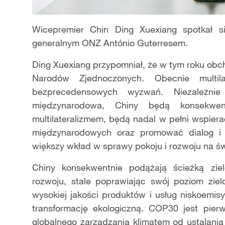
Wicepremier Chin Ding Xuexiang spotkał si
generalnym ONZ António Guterresem.
Ding Xuexiang przypomniał, że w tym roku obc
Narodów Zjednoczonych. Obecnie multi
bezprecedensowych wyzwań. Niezależnie
międzynarodowa, Chiny będą konsekwe
multilateralizmem, będą nadal w pełni wspier
międzynarodowych oraz promować dialog i 
większy wkład w sprawy pokoju i rozwoju na św
Chiny konsekwentnie podążają ścieżką ziel
rozwoju, stale poprawiając swój poziom ziel
wysokiej jakości produktów i usług niskoemis
transformację ekologiczną. COP30 jest pierw
globalnego zarządzania klimatem od ustalania