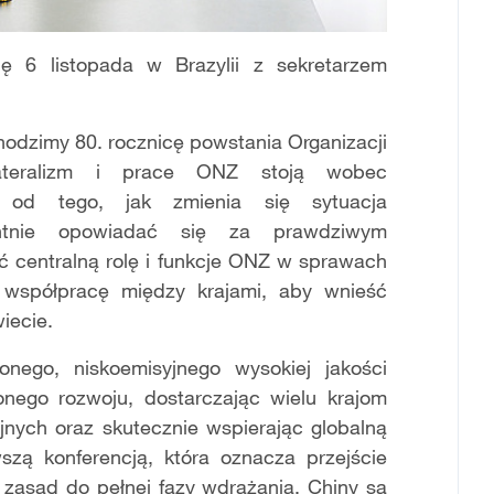
ę 6 listopada w Brazylii z sekretarzem
hodzimy 80. rocznicę powstania Organizacji
lateralizm i prace ONZ stoją wobec
 od tego, jak zmienia się sytuacja
ntnie opowiadać się za prawdziwym
ać centralną rolę i funkcje ONZ w sprawach
współpracę między krajami, aby wnieść
iecie.
onego, niskoemisyjnego wysokiej jakości
onego rozwoju, dostarczając wielu krajom
yjnych oraz skutecznie wspierając globalną
szą konferencją, która oznacza przejście
 zasad do pełnej fazy wdrażania. Chiny są