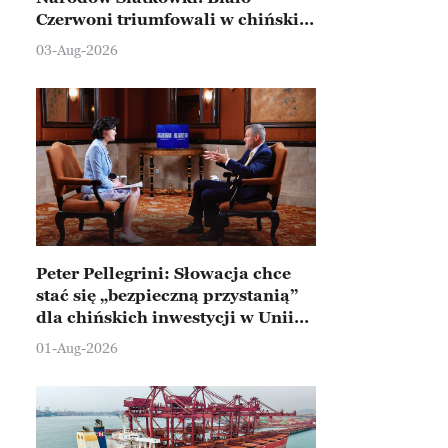
Czerwoni triumfowali w chińskim
Ningbo
03-Aug-2026
Peter Pellegrini: Słowacja chce
stać się „bezpieczną przystanią”
dla chińskich inwestycji w Unii
Europejskiej
01-Aug-2026