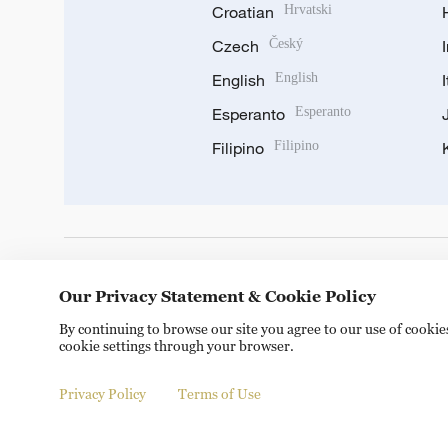
Croatian
Hrvatski
Czech
Český
English
English
Esperanto
Esperanto
Filipino
Filipino
DOWNLOAD OUR APP
Our Privacy Statement & Cookie Policy
By continuing to browse our site you agree to our use of cooki
cookie settings through your browser.
Privacy Policy
Terms of Use
Copyright © 2024 CGTN.
京ICP备20000184号
京公网安