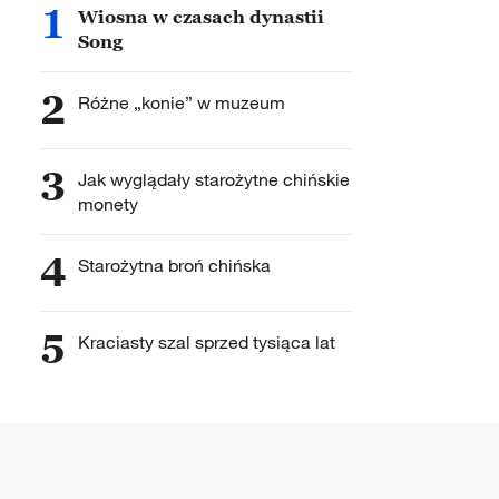
1
Wiosna w czasach dynastii
Song
2
Różne „konie” w muzeum
3
Jak wyglądały starożytne chińskie
monety
4
Starożytna broń chińska
5
Kraciasty szal sprzed tysiąca lat