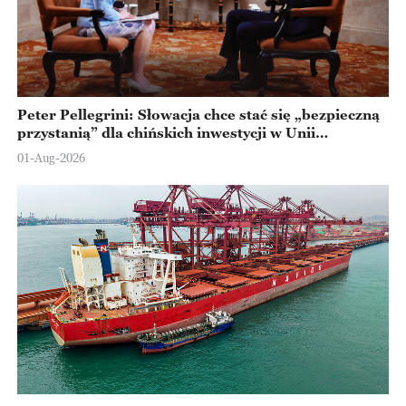
Peter Pellegrini: Słowacja chce stać się „bezpieczną
przystanią” dla chińskich inwestycji w Unii
Europejskiej
01-Aug-2026