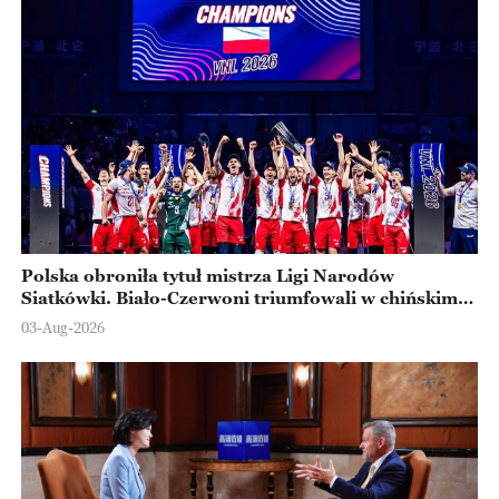
Polska obroniła tytuł mistrza Ligi Narodów
Siatkówki. Biało-Czerwoni triumfowali w chińskim
Ningbo
03-Aug-2026