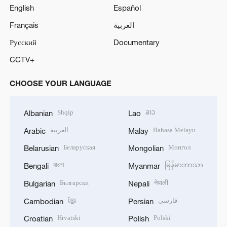
English
Español
Français
العربية
Русский
Documentary
CCTV+
CHOOSE YOUR LANGUAGE
Shqip
ລາວ
Albanian
Lao
العربية
Bahasa Melayu
Arabic
Malay
Беларуская
Монгол
Belarusian
Mongolian
বাংলা
မြန်မာဘာသာ
Bengali
Myanmar
Български
नेपाली
Bulgarian
Nepali
ខ្មែរ
فارسی
Cambodian
Persian
Hrvatski
Polski
Croatian
Polish