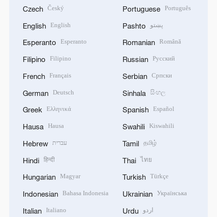
Český
Português
Czech
Portuguese
English
پښتو
English
Pashto
Esperanto
Română
Esperanto
Romanian
Filipino
Русский
Filipino
Russian
Français
Српски
French
Serbian
Deutsch
සිංහල
German
Sinhala
Ελληνικά
Español
Greek
Spanish
Hausa
Kiswahili
Hausa
Swahili
עברית
தமிழ்
Hebrew
Tamil
हिन्दी
ไทย
Hindi
Thai
Magyar
Türkçe
Hungarian
Turkish
Bahasa Indonesia
Українська
Indonesian
Ukrainian
Italiano
اردو
Italian
Urdu