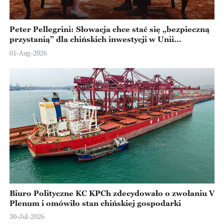
Peter Pellegrini: Słowacja chce stać się „bezpieczną
przystanią” dla chińskich inwestycji w Unii
Europejskiej
01-Aug-2026
Biuro Polityczne KC KPCh zdecydowało o zwołaniu V
Plenum i omówiło stan chińskiej gospodarki
30-Jul-2026