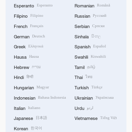
Esperanto
Română
Esperanto
Romanian
Filipino
Русский
Filipino
Russian
Français
Српски
French
Serbian
Deutsch
සිංහල
German
Sinhala
Ελληνικά
Español
Greek
Spanish
Hausa
Kiswahili
Hausa
Swahili
עברית
தமிழ்
Hebrew
Tamil
हिन्दी
ไทย
Hindi
Thai
Magyar
Türkçe
Hungarian
Turkish
Bahasa Indonesia
Українська
Indonesian
Ukrainian
Italiano
اردو
Italian
Urdu
日本語
Tiếng Việt
Japanese
Vietnamese
한국어
Korean