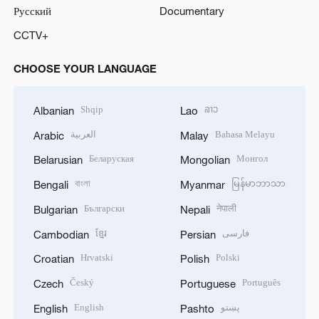
Русский
Documentary
CCTV+
CHOOSE YOUR LANGUAGE
Shqip
ລາວ
Albanian
Lao
العربية
Bahasa Melayu
Arabic
Malay
Беларуская
Монгол
Belarusian
Mongolian
বাংলা
မြန်မာဘာသာ
Bengali
Myanmar
Български
नेपाली
Bulgarian
Nepali
ខ្មែរ
فارسی
Cambodian
Persian
Hrvatski
Polski
Croatian
Polish
Český
Português
Czech
Portuguese
English
پښتو
English
Pashto