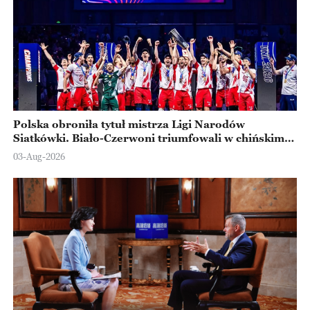
Polska obroniła tytuł mistrza Ligi Narodów
Siatkówki. Biało-Czerwoni triumfowali w chińskim
Ningbo
03-Aug-2026