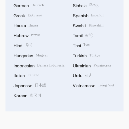
Deutsch
සිංහල
German
Sinhala
Ελληνικά
Español
Greek
Spanish
Hausa
Kiswahili
Hausa
Swahili
עברית
தமிழ்
Hebrew
Tamil
हिन्दी
ไทย
Hindi
Thai
Magyar
Türkçe
Hungarian
Turkish
Bahasa Indonesia
Українська
Indonesian
Ukrainian
Italiano
اردو
Italian
Urdu
日本語
Tiếng Việt
Japanese
Vietnamese
한국어
Korean