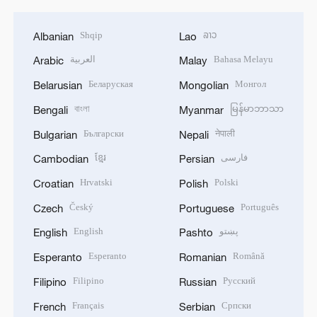
Shqip
ລາວ
Albanian
Lao
العربية
Bahasa Melayu
Arabic
Malay
Беларуская
Монгол
Belarusian
Mongolian
বাংলা
မြန်မာဘာသာ
Bengali
Myanmar
Български
नेपाली
Bulgarian
Nepali
ខ្មែរ
فارسی
Cambodian
Persian
Hrvatski
Polski
Croatian
Polish
Český
Português
Czech
Portuguese
English
پښتو
English
Pashto
Esperanto
Română
Esperanto
Romanian
Filipino
Русский
Filipino
Russian
Français
Српски
French
Serbian