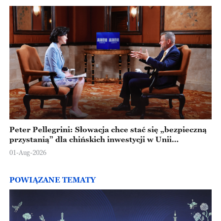
Peter Pellegrini: Słowacja chce stać się „bezpieczną
przystanią” dla chińskich inwestycji w Unii
Europejskiej
01-Aug-2026
POWIĄZANE TEMATY