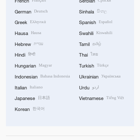
Français
Српски
French
Serbian
Deutsch
සිංහල
German
Sinhala
Ελληνικά
Español
Greek
Spanish
Hausa
Kiswahili
Hausa
Swahili
עברית
தமிழ்
Hebrew
Tamil
हिन्दी
ไทย
Hindi
Thai
Magyar
Türkçe
Hungarian
Turkish
Bahasa Indonesia
Українська
Indonesian
Ukrainian
Italiano
اردو
Italian
Urdu
日本語
Tiếng Việt
Japanese
Vietnamese
한국어
Korean