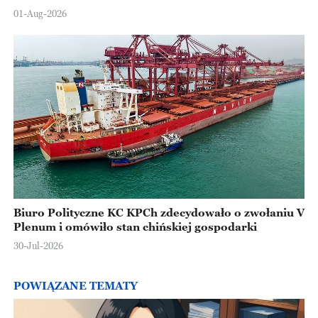
Europejskiej
01-Aug-2026
Biuro Polityczne KC KPCh zdecydowało o zwołaniu V
Plenum i omówiło stan chińskiej gospodarki
30-Jul-2026
POWIĄZANE TEMATY