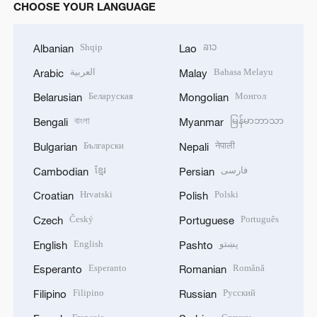
CHOOSE YOUR LANGUAGE
Shqip
ລາວ
Albanian
Lao
العربية
Bahasa Melayu
Arabic
Malay
Беларуская
Монгол
Belarusian
Mongolian
বাংলা
မြန်မာဘာသာ
Bengali
Myanmar
Български
नेपाली
Bulgarian
Nepali
ខ្មែរ
فارسی
Cambodian
Persian
Hrvatski
Polski
Croatian
Polish
Český
Português
Czech
Portuguese
English
پښتو
English
Pashto
Esperanto
Română
Esperanto
Romanian
Filipino
Русский
Filipino
Russian