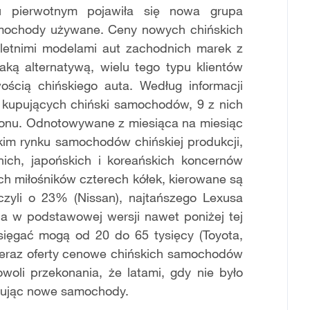
u pierwotnym pojawiła się nowa grupa
amochody używane. Ceny nowych chińskich
letnimi modelami aut zachodnich marek z
ką alternatywą, wielu tego typu klientów
cią chińskiego auta. Według informacji
kupujących chiński samochodów, 9 z nich
alonu. Odnotowywane z miesiąca na miesiąc
kim rynku samochodów chińskiej produkcji,
ich, japońskich i koreańskich koncernów
ch miłośników czterech kółek, kierowane są
czyli o 23% (Nissan), najtańszego Lexusa
a w podstawowej wersji nawet poniżej tej
sięgać mogą od 20 do 65 tysięcy (Toyota,
teraz oferty cenowe chińskich samochodów
powoli przekonania, że latami, gdy nie było
 kupując nowe samochody.