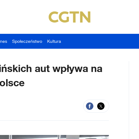
znes
Społeczeństwo
Kultura
ńskich aut wpływa na
olsce