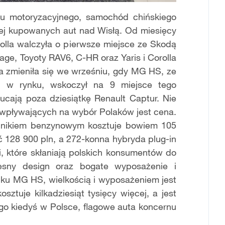
nku motoryzacyjnego, samochód chińskiego
iej kupowanych aut nad Wisłą. Od miesięcy
olla walczyła o pierwsze miejsce ze Skodą
age, Toyoty RAV6, C-HR oraz Yaris i Corolla
a zmieniła się we wrześniu, gdy MG HS, ze
e w rynku, wskoczył na 9 miejsce tego
zucają poza dziesiątkę Renault Captur. Nie
 wpływających na wybór Polaków jest cena.
nikiem benzynowym kosztuje bowiem 105
ć 128 900 pln, a 272-konna hybryda plug-in
, które skłaniają polskich konsumentów do
sny design oraz bogate wyposażenie i
u MG HS, wielkością i wyposażeniem jest
ztuje kilkadziesiąt tysięcy więcej, a jest
go kiedyś w Polsce, flagowe auta koncernu