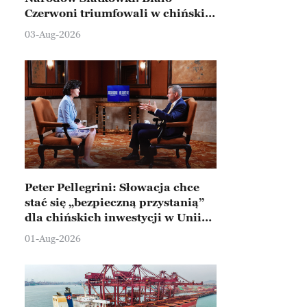
Czerwoni triumfowali w chińskim
Ningbo
03-Aug-2026
Peter Pellegrini: Słowacja chce
stać się „bezpieczną przystanią”
dla chińskich inwestycji w Unii
Europejskiej
01-Aug-2026