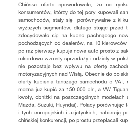
Chińska oferta spowodowała, że na rynk
konsumentów, którzy do tej pory kupowali s
samochodów, stały się porównywalne z kilku
wyższych segmentów, dlatego stojąc przed ta
zdecydowało się na kupno pachnącego nowoś
pochodzących od dealerów, na 10 kierowców 
po raz pierwszy kupuje nowe auto prosto z s
rekordowe wzrosty sprzedaży i udziały w pols
nie pozostaje bez wpływu na ofertę zachodn
motoryzacyjnych nad Wisłą. Obecnie do polski
oferty kupienia tańszego samochodu o VAT, 
można już kupić za 150 000 pln, a VW Tiguan
kwoty, obniżki na poszczególnych modelach 
Mazda, Suzuki, Huyndai). Polacy porównując 
i tych europejskich i azjatyckich, nabierają 
chińskiej konkurencji, po prostu przepłacali