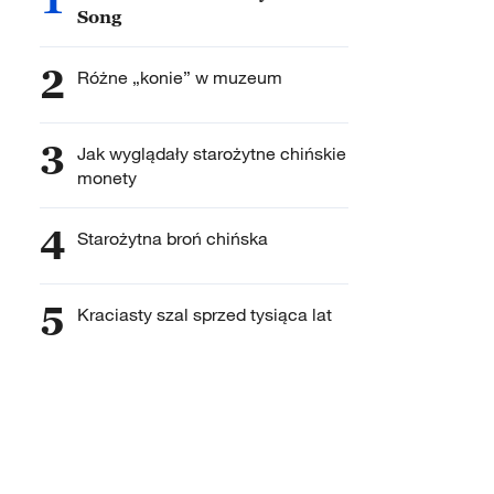
Song
2
Różne „konie” w muzeum
3
Jak wyglądały starożytne chińskie
monety
4
Starożytna broń chińska
5
Kraciasty szal sprzed tysiąca lat