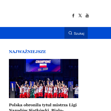
Szukaj
NAJWAŻNIEJSZE
Polska obroniła tytuł mistrza Ligi
Narodów Siatkówki. Biało-