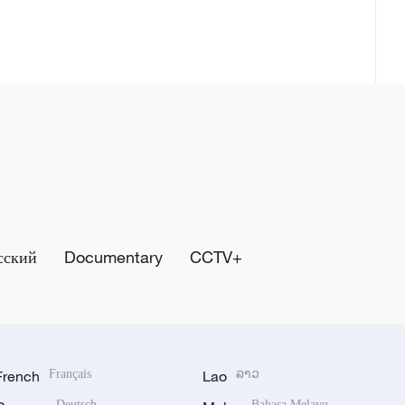
сский
Documentary
CCTV+
French
Français
Lao
ລາວ
Deutsch
Bahasa Melayu