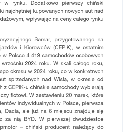
ał w rynku. Dodatkowo pierwszy chiński
tki najchętniej kupowanych nowych aut nad
zedażowym, wpływając na ceny całego rynku
oryzacyjnego Samar, przygotowanego na
ojazdów i Kierowców (CEPiK), w ostatnim
wano w Polsce 4 419 samochodów osobowych
wrześniu 2024 roku. W skali całego roku,
ego okresu w 2024 roku, co w konkretnych
 aut sprzedanych nad Wisłą, w okresie od
ch z CEPiK-u chińskie samochody wybierają
, czy flotowi. W zestawieniu 20 marek, które
klientów indywidualnych w Polsce, pierwsza
a, Dacia, ale już na 6 miejscu znajduje się
z za nią BYD. W pierwszej dwudziestce
apmotor – chiński producent należący do