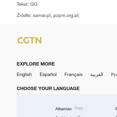
Tekst: GG
Źródło: samar.pl, pzpm.org.pl;
EXPLORE MORE
English
Español
Français
العربية
Ру
CHOOSE YOUR LANGUAGE
Albanian
Shqip
العربية