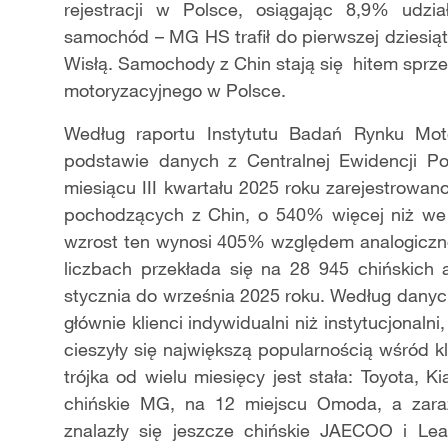
rejestracji w Polsce, osiągając 8,9% udzi
samochód – MG HS trafił do pierwszej dziesią
Wisłą. Samochody z Chin stają się hitem spr
motoryzacyjnego w Polsce.
Według raportu Instytutu Badań Rynku Mot
podstawie danych z Centralnej Ewidencji P
miesiącu III kwartału 2025 roku zarejestro
pochodzących z Chin, o 540% więcej niż we 
wzrost ten wynosi 405% względem analogiczn
liczbach przekłada się na 28 945 chińskich
stycznia do września 2025 roku. Według dany
głównie klienci indywidualni niż instytucjonalni
cieszyły się największą popularnością wśród 
trójka od wielu miesięcy jest stała: Toyota, Ki
chińskie MG, na 12 miejscu Omoda, a zara
znalazły się jeszcze chińskie JAECOO i Le