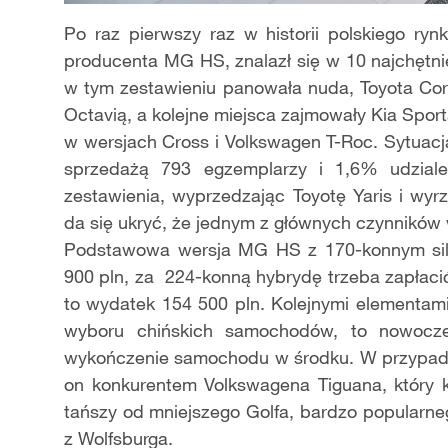
Po raz pierwszy raz w historii polskiego ry
producenta MG HS, znalazł się w 10 najchętn
w tym zestawieniu panowała nuda, Toyota Cor
Octavią, a kolejne miejsca zajmowały Kia Sport
w wersjach Cross i Volkswagen T-Roc. Sytuacj
sprzedażą 793 egzemplarzy i 1,6% udzial
zestawienia, wyprzedzając Toyotę Yaris i wyr
da się ukryć, że jednym z głównych czynników
Podstawowa wersja MG HS z 170-konnym sil
900 pln, za 224-konną hybrydę trzeba zapłaci
to wydatek 154 500 pln. Kolejnymi elementami
wyboru chińskich samochodów, to nowocze
wykończenie samochodu w środku. W przypadk
on konkurentem Volkswagena Tiguana, który kos
tańszy od mniejszego Golfa, bardzo popularne
z Wolfsburga.