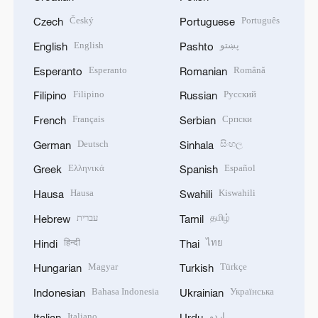
Český
Português
Czech
Portuguese
English
پښتو
English
Pashto
Esperanto
Română
Esperanto
Romanian
Filipino
Русский
Filipino
Russian
Français
Српски
French
Serbian
Deutsch
සිංහල
German
Sinhala
Ελληνικά
Español
Greek
Spanish
Hausa
Kiswahili
Hausa
Swahili
עברית
தமிழ்
Hebrew
Tamil
हिन्दी
ไทย
Hindi
Thai
Magyar
Türkçe
Hungarian
Turkish
Bahasa Indonesia
Українська
Indonesian
Ukrainian
Italiano
اردو
Italian
Urdu