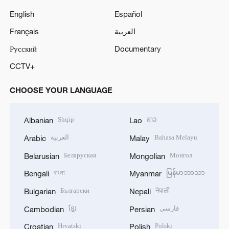
English
Español
Français
العربية
Русский
Documentary
CCTV+
CHOOSE YOUR LANGUAGE
Shqip
ລາວ
Albanian
Lao
العربية
Bahasa Melayu
Arabic
Malay
Беларуская
Монгол
Belarusian
Mongolian
বাংলা
မြန်မာဘာသာ
Bengali
Myanmar
Български
नेपाली
Bulgarian
Nepali
ខ្មែរ
فارسی
Cambodian
Persian
Hrvatski
Polski
Croatian
Polish