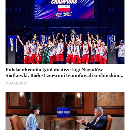
Polska obroniła tytuł mistrza Ligi Narodów
Siatkówki. Biało-Czerwoni triumfowali w chińskim
Ningbo
03-Aug-2026