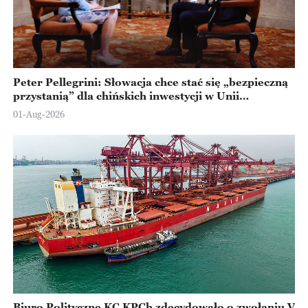
Peter Pellegrini: Słowacja chce stać się „bezpieczną
przystanią” dla chińskich inwestycji w Unii
Europejskiej
01-Aug-2026
Biuro Polityczne KC KPCh zdecydowało o zwołaniu V