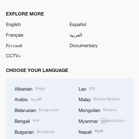
EXPLORE MORE
English
Español
Français
العربية
Русский
Documentary
CCTV+
CHOOSE YOUR LANGUAGE
Shqip
ລາວ
Albanian
Lao
العربية
Bahasa Melayu
Arabic
Malay
Беларуская
Монгол
Belarusian
Mongolian
বাংলা
မြန်မာဘာသာ
Bengali
Myanmar
Български
नेपाली
Bulgarian
Nepali