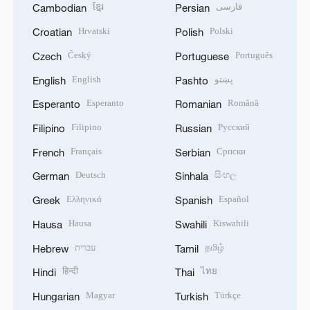
ខ្មែរ
فارسی
Cambodian
Persian
Hrvatski
Polski
Croatian
Polish
Český
Português
Czech
Portuguese
English
پښتو
English
Pashto
Esperanto
Română
Esperanto
Romanian
Filipino
Русский
Filipino
Russian
Français
Српски
French
Serbian
Deutsch
සිංහල
German
Sinhala
Ελληνικά
Español
Greek
Spanish
Hausa
Kiswahili
Hausa
Swahili
עברית
தமிழ்
Hebrew
Tamil
हिन्दी
ไทย
Hindi
Thai
Magyar
Türkçe
Hungarian
Turkish