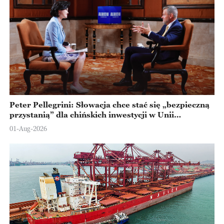
Peter Pellegrini: Słowacja chce stać się „bezpieczną
przystanią” dla chińskich inwestycji w Unii
Europejskiej
01-Aug-2026