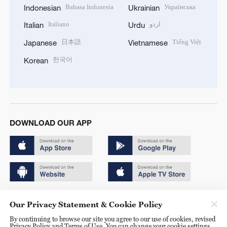
Bahasa Indonesia
Українська
Indonesian
Ukrainian
Italiano
اردو
Italian
Urdu
日本語
Tiếng Việt
Japanese
Vietnamese
한국어
Korean
DOWNLOAD OUR APP
Copyright © 2024 CGTN.
Our Privacy Statement & Cookie Policy
京ICP备20000184号
By continuing to browse our site you agree to our use of cookies, revised
Privacy Policy and Terms of Use. You can change your cookie settings