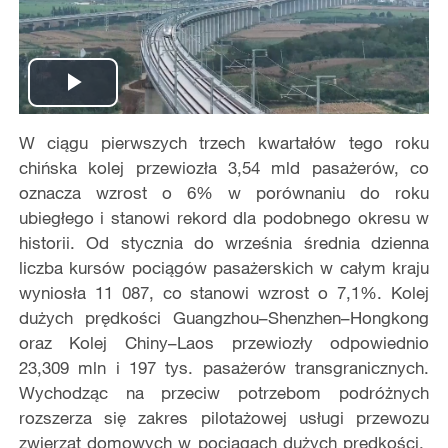
Play
W ciągu pierwszych trzech kwartałów tego roku
Video
chińska kolej przewiozła 3,54 mld pasażerów, co
oznacza wzrost o 6% w porównaniu do roku
ubiegłego i stanowi rekord dla podobnego okresu w
historii. Od stycznia do września średnia dzienna
liczba kursów pociągów pasażerskich w całym kraju
wyniosła 11 087, co stanowi wzrost o 7,1%. Kolej
dużych prędkości Guangzhou–Shenzhen–Hongkong
oraz Kolej Chiny–Laos przewiozły odpowiednio
23,309 mln i 197 tys. pasażerów transgranicznych.
Wychodząc na przeciw potrzebom podróżnych
rozszerza się zakres pilotażowej usługi przewozu
zwierząt domowych w pociągach dużych prędkości.