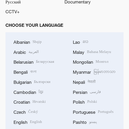
Русский
Documentary
CCTV+
CHOOSE YOUR LANGUAGE
Shqip
ລາວ
Albanian
Lao
العربية
Bahasa Melayu
Arabic
Malay
Беларуская
Монгол
Belarusian
Mongolian
বাংলা
မြန်မာဘာသာ
Bengali
Myanmar
Български
नेपाली
Bulgarian
Nepali
ខ្មែរ
فارسی
Cambodian
Persian
Hrvatski
Polski
Croatian
Polish
Český
Português
Czech
Portuguese
English
پښتو
English
Pashto