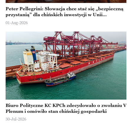
Peter Pellegrini: Słowacja chce stać się „bezpieczną
przystanią” dla chińskich inwestycji w Unii
Europejskiej
01-Aug-2026
Biuro Polityczne KC KPCh zdecydowało o zwołaniu V
Plenum i omówiło stan chińskiej gospodarki
30-Jul-2026