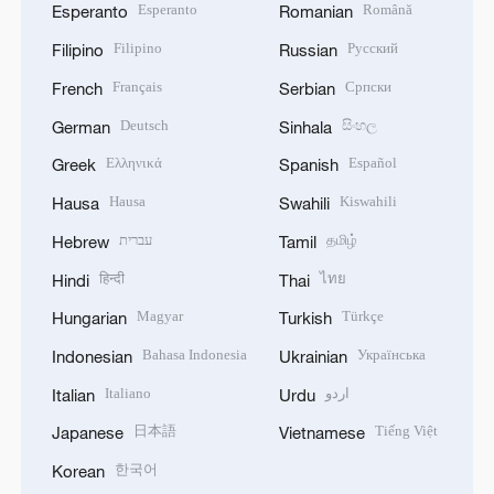
Esperanto
Română
Esperanto
Romanian
Filipino
Русский
Filipino
Russian
Français
Српски
French
Serbian
Deutsch
සිංහල
German
Sinhala
Ελληνικά
Español
Greek
Spanish
Hausa
Kiswahili
Hausa
Swahili
עברית
தமிழ்
Hebrew
Tamil
हिन्दी
ไทย
Hindi
Thai
Magyar
Türkçe
Hungarian
Turkish
Bahasa Indonesia
Українська
Indonesian
Ukrainian
Italiano
اردو
Italian
Urdu
日本語
Tiếng Việt
Japanese
Vietnamese
한국어
Korean