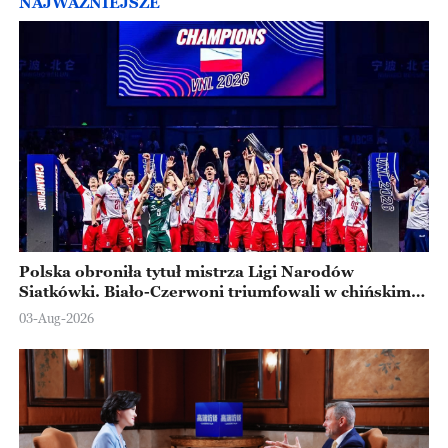
NAJWAŻNIEJSZE
Polska obroniła tytuł mistrza Ligi Narodów
Siatkówki. Biało-Czerwoni triumfowali w chińskim
Ningbo
03-Aug-2026