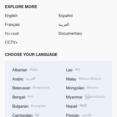
EXPLORE MORE
English
Español
Français
العربية
Русский
Documentary
CCTV+
CHOOSE YOUR LANGUAGE
Shqip
ລາວ
Albanian
Lao
العربية
Bahasa Melayu
Arabic
Malay
Беларуская
Монгол
Belarusian
Mongolian
বাংলা
မြန်မာဘာသာ
Bengali
Myanmar
Български
नेपाली
Bulgarian
Nepali
ខ្មែរ
فارسی
Cambodian
Persian