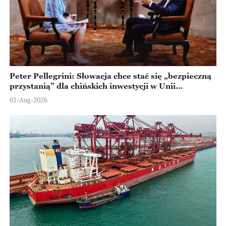
Peter Pellegrini: Słowacja chce stać się „bezpieczną
przystanią” dla chińskich inwestycji w Unii
Europejskiej
01-Aug-2026