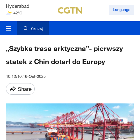
Hyderabad
Language
42°C
Mumbai
31°C
Szukaj
„Szybka trasa arktyczna”- pierwszy
statek z Chin dotarł do Europy
10:12:10,16-Oct-2025
Share