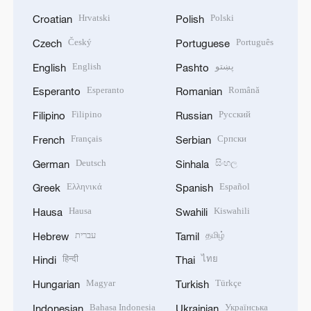
Hrvatski
Polski
Croatian
Polish
Český
Português
Czech
Portuguese
English
پښتو
English
Pashto
Esperanto
Română
Esperanto
Romanian
Filipino
Русский
Filipino
Russian
Français
Српски
French
Serbian
Deutsch
සිංහල
German
Sinhala
Ελληνικά
Español
Greek
Spanish
Hausa
Kiswahili
Hausa
Swahili
עברית
தமிழ்
Hebrew
Tamil
हिन्दी
ไทย
Hindi
Thai
Magyar
Türkçe
Hungarian
Turkish
Bahasa Indonesia
Українська
Indonesian
Ukrainian