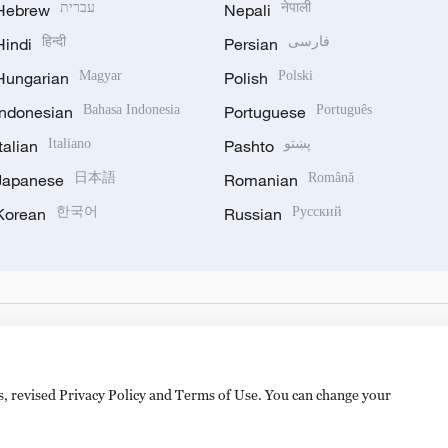
Hebrew
עברית
Nepali
नेपाली
Hindi
हिन्दी
Persian
فارسی
Hungarian
Magyar
Polish
Polski
Indonesian
Bahasa Indonesia
Portuguese
Português
Italian
Italiano
Pashto
پښتو
Japanese
日本語
Romanian
Română
Korean
한국어
Russian
Русский
es, revised Privacy Policy and Terms of Use. You can change your