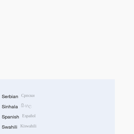
Serbian
Српски
Sinhala
සිංහල
Spanish
Español
Swahili
Kiswahili