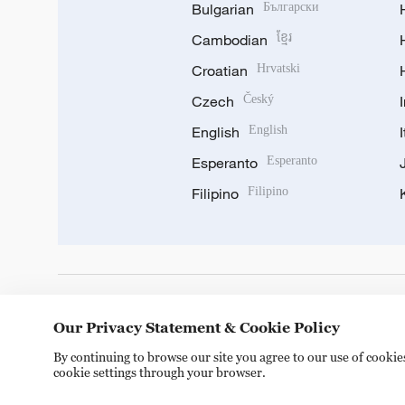
Bulgarian
Български
Cambodian
ខ្មែរ
Croatian
Hrvatski
Czech
Český
English
English
Esperanto
Esperanto
Filipino
Filipino
DOWNLOAD OUR APP
Our Privacy Statement & Cookie Policy
By continuing to browse our site you agree to our use of cooki
cookie settings through your browser.