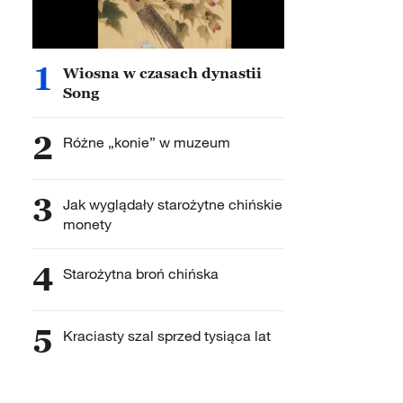
1
Wiosna w czasach dynastii
Song
2
Różne „konie” w muzeum
3
Jak wyglądały starożytne chińskie
monety
4
Starożytna broń chińska
5
Kraciasty szal sprzed tysiąca lat