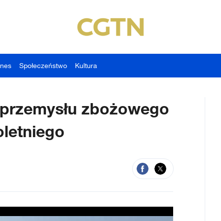
znes
Społeczeństwo
Kultura
i przemysłu zbożowego
oletniego