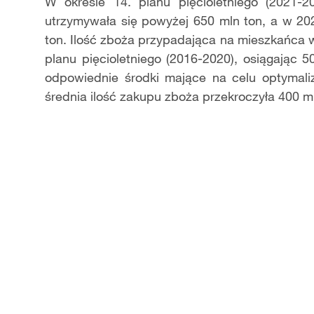
Video
W okresie 14. planu pięcioletniego (2021-
utrzymywała się powyżej 650 mln ton, a w 202
ton. Ilość zboża przypadająca na mieszkańca 
planu pięcioletniego (2016-2020), osiągając
odpowiednie środki mające na celu optymali
średnia ilość zakupu zboża przekroczyła 400 mi