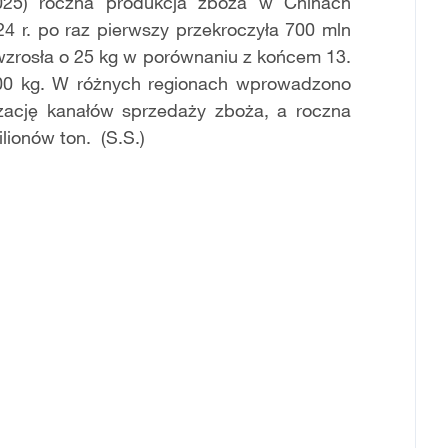
2025) roczna produkcja zboża w Chinach
4 r. po raz pierwszy przekroczyła 700 mln
wzrosła o 25 kg w porównaniu z końcem 13.
 500 kg. W różnych regionach wprowadzono
zację kanałów sprzedaży zboża, a roczna
lionów ton. (S.S.)