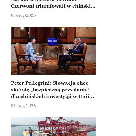
Czerwoni triumfowali w chińskim
Ningbo
03-Aug-2026
Peter Pellegrini: Słowacja chce
stać się „bezpieczną przystanią”
dla chińskich inwestycji w Unii
Europejskiej
01-Aug-2026