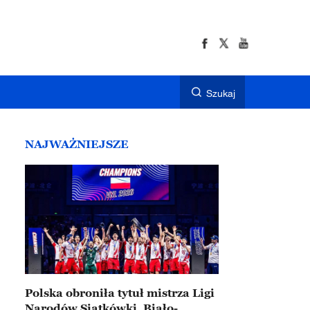
Szukaj
NAJWAŻNIEJSZE
Polska obroniła tytuł mistrza Ligi
Narodów Siatkówki. Biało-