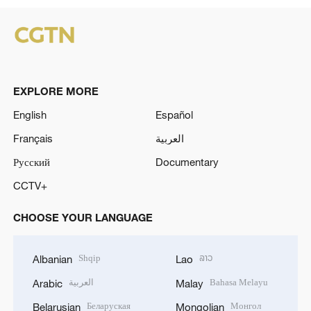
EXPLORE MORE
English
Español
Français
العربية
Русский
Documentary
CCTV+
CHOOSE YOUR LANGUAGE
Shqip
ລາວ
Albanian
Lao
العربية
Bahasa Melayu
Arabic
Malay
Беларуская
Монгол
Belarusian
Mongolian