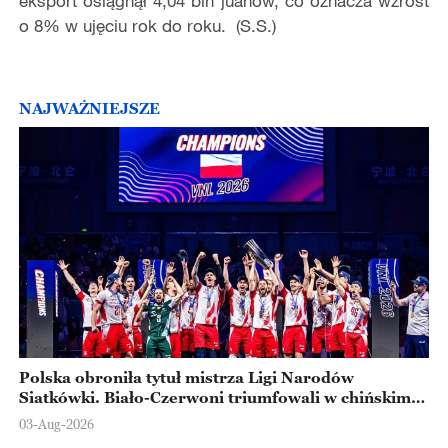
eksport osiągnął 4,04 bln juanów, co oznacza wzrost
o 8% w ujęciu rok do roku. (S.S.)
NAJWAŻNIEJSZE
Polska obroniła tytuł mistrza Ligi Narodów
Siatkówki. Biało-Czerwoni triumfowali w chińskim
Ningbo
03-Aug-2026