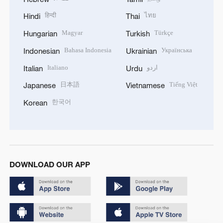
हिन्दी
ไทย
Hindi
Thai
Magyar
Türkçe
Hungarian
Turkish
Bahasa Indonesia
Українська
Indonesian
Ukrainian
Italiano
اردو
Italian
Urdu
日本語
Tiếng Việt
Japanese
Vietnamese
한국어
Korean
DOWNLOAD OUR APP