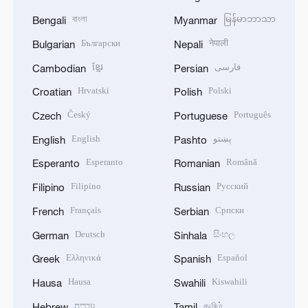
বাংলা
မြန်မာဘာသာ
Bengali
Myanmar
Български
नेपाली
Bulgarian
Nepali
ខ្មែរ
فارسی
Cambodian
Persian
Hrvatski
Polski
Croatian
Polish
Český
Português
Czech
Portuguese
English
پښتو
English
Pashto
Esperanto
Română
Esperanto
Romanian
Filipino
Русский
Filipino
Russian
Français
Српски
French
Serbian
Deutsch
සිංහල
German
Sinhala
Ελληνικά
Español
Greek
Spanish
Hausa
Kiswahili
Hausa
Swahili
עברית
தமிழ்
Hebrew
Tamil