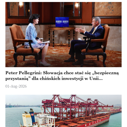
Peter Pellegrini: Słowacja chce stać się „bezpieczną
przystanią” dla chińskich inwestycji w Unii
Europejskiej
01-Aug-2026