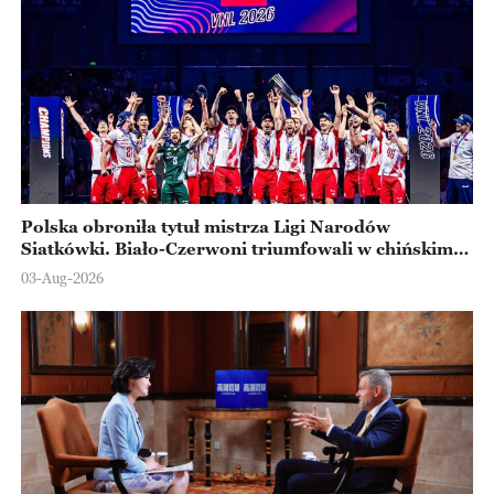
Polska obroniła tytuł mistrza Ligi Narodów
Siatkówki. Biało-Czerwoni triumfowali w chińskim
Ningbo
03-Aug-2026