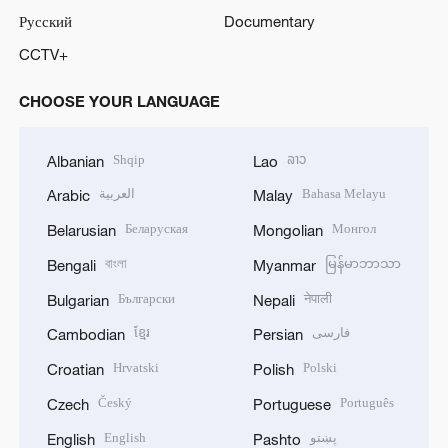
Русский
Documentary
CCTV+
CHOOSE YOUR LANGUAGE
Shqip
ລາວ
Albanian
Lao
العربية
Bahasa Melayu
Arabic
Malay
Беларуская
Монгол
Belarusian
Mongolian
বাংলা
မြန်မာဘာသာ
Bengali
Myanmar
Български
नेपाली
Bulgarian
Nepali
ខ្មែរ
فارسی
Cambodian
Persian
Hrvatski
Polski
Croatian
Polish
Český
Português
Czech
Portuguese
English
پښتو
English
Pashto