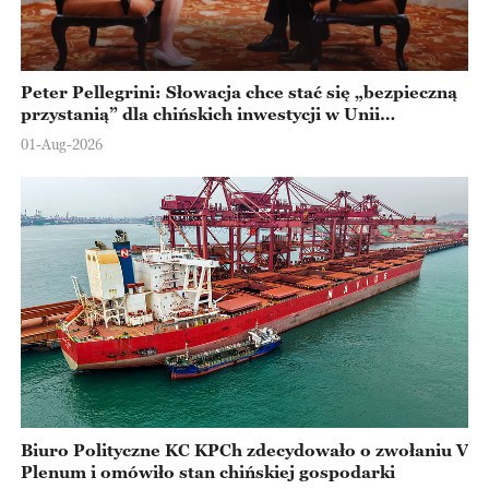
Peter Pellegrini: Słowacja chce stać się „bezpieczną
przystanią” dla chińskich inwestycji w Unii
Europejskiej
01-Aug-2026
Biuro Polityczne KC KPCh zdecydowało o zwołaniu V
Plenum i omówiło stan chińskiej gospodarki