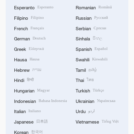
Esperanto
Română
Esperanto
Romanian
Filipino
Русский
Filipino
Russian
Français
Српски
French
Serbian
Deutsch
සිංහල
German
Sinhala
Ελληνικά
Español
Greek
Spanish
Hausa
Kiswahili
Hausa
Swahili
עברית
தமிழ்
Hebrew
Tamil
हिन्दी
ไทย
Hindi
Thai
Magyar
Türkçe
Hungarian
Turkish
Bahasa Indonesia
Українська
Indonesian
Ukrainian
Italiano
اردو
Italian
Urdu
日本語
Tiếng Việt
Japanese
Vietnamese
한국어
Korean