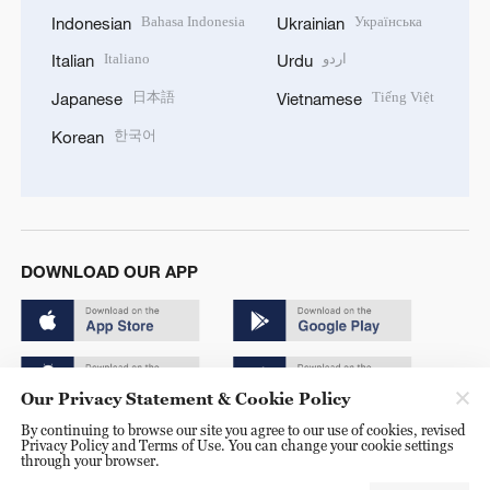
Bahasa Indonesia
Українська
Indonesian
Ukrainian
Italiano
اردو
Italian
Urdu
日本語
Tiếng Việt
Japanese
Vietnamese
한국어
Korean
DOWNLOAD OUR APP
Our Privacy Statement & Cookie Policy
By continuing to browse our site you agree to our use of cookies, revised
Copyright © 2024 CGTN.
Privacy Policy and Terms of Use. You can change your cookie settings
through your browser.
京ICP备20000184号