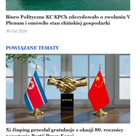
Biuro Polityczne KC KPCh zdecydowało o zwołaniu V
Plenum i omówiło stan chińskiej gospodarki
30-Jul-2026
POWIĄZANE TEMATY
Xi Jinping przesłał gratulacje z okazji 80. rocznicy
powstania Partii Pracy Korei