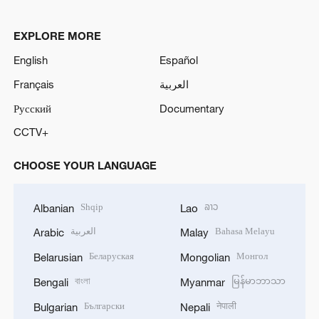
EXPLORE MORE
English
Español
Français
العربية
Русский
Documentary
CCTV+
CHOOSE YOUR LANGUAGE
Shqip
ລາວ
Albanian
Lao
العربية
Bahasa Melayu
Arabic
Malay
Беларуская
Монгол
Belarusian
Mongolian
বাংলা
မြန်မာဘာသာ
Bengali
Myanmar
Български
नेपाली
Bulgarian
Nepali