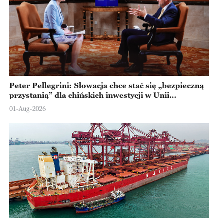
Peter Pellegrini: Słowacja chce stać się „bezpieczną
przystanią” dla chińskich inwestycji w Unii
Europejskiej
01-Aug-2026