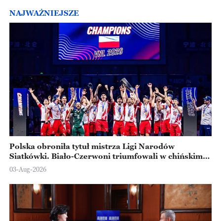
NAJWAŻNIEJSZE
Polska obroniła tytuł mistrza Ligi Narodów
Siatkówki. Biało-Czerwoni triumfowali w chińskim
Ningbo
03-Aug-2026