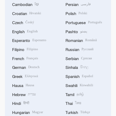
ខ្មែរ
فارسی
Cambodian
Persian
Hrvatski
Polski
Croatian
Polish
Český
Português
Czech
Portuguese
English
پښتو
English
Pashto
Esperanto
Română
Esperanto
Romanian
Filipino
Русский
Filipino
Russian
Français
Српски
French
Serbian
Deutsch
සිංහල
German
Sinhala
Ελληνικά
Español
Greek
Spanish
Hausa
Kiswahili
Hausa
Swahili
עברית
தமிழ்
Hebrew
Tamil
हिन्दी
ไทย
Hindi
Thai
Magyar
Türkçe
Hungarian
Turkish