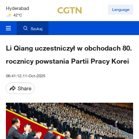
Hyderabad
Language
42°C
Mumbai
31°C
Szukaj
Li Qiang uczestniczył w obchodach 80.
rocznicy powstania Partii Pracy Korei
06:41:12,11-Oct-2025
Share