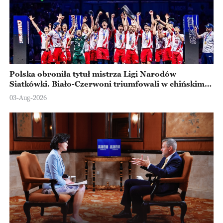
Polska obroniła tytuł mistrza Ligi Narodów
Siatkówki. Biało-Czerwoni triumfowali w chińskim
Ningbo
03-Aug-2026