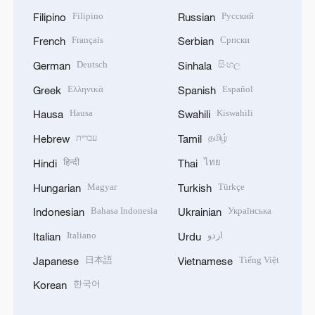
Filipino
Русский
Filipino
Russian
Français
Српски
French
Serbian
Deutsch
සිංහල
German
Sinhala
Ελληνικά
Español
Greek
Spanish
Hausa
Kiswahili
Hausa
Swahili
עברית
தமிழ்
Hebrew
Tamil
हिन्दी
ไทย
Hindi
Thai
Magyar
Türkçe
Hungarian
Turkish
Bahasa Indonesia
Українська
Indonesian
Ukrainian
Italiano
اردو
Italian
Urdu
日本語
Tiếng Việt
Japanese
Vietnamese
한국어
Korean