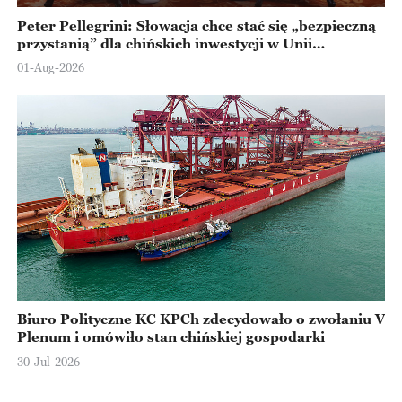
Peter Pellegrini: Słowacja chce stać się „bezpieczną
przystanią” dla chińskich inwestycji w Unii
Europejskiej
01-Aug-2026
Biuro Polityczne KC KPCh zdecydowało o zwołaniu V
Plenum i omówiło stan chińskiej gospodarki
30-Jul-2026