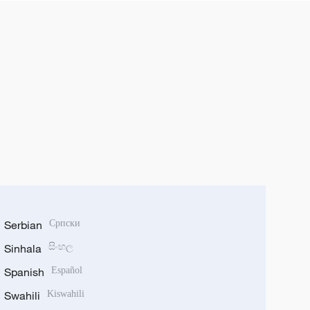
Serbian
Српски
Sinhala
සිංහල
Spanish
Español
Swahili
Kiswahili