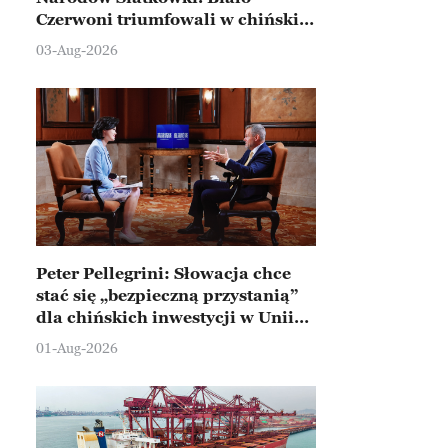
Czerwoni triumfowali w chińskim
Ningbo
03-Aug-2026
Peter Pellegrini: Słowacja chce
stać się „bezpieczną przystanią”
dla chińskich inwestycji w Unii
Europejskiej
01-Aug-2026