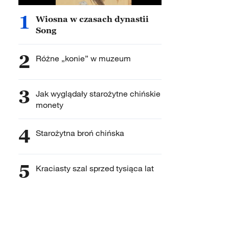
1
Wiosna w czasach dynastii
Song
2
Różne „konie” w muzeum
3
Jak wyglądały starożytne chińskie
monety
4
Starożytna broń chińska
5
Kraciasty szal sprzed tysiąca lat