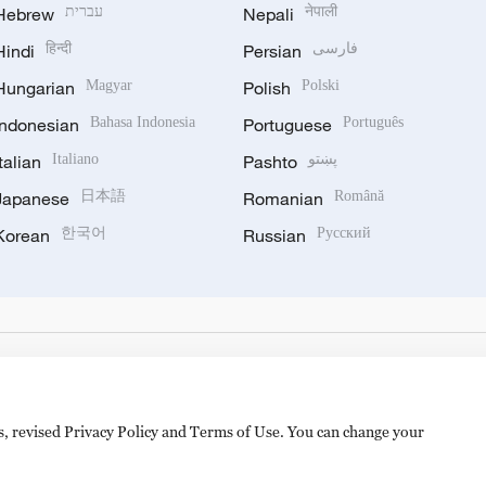
Hebrew
עברית
Nepali
नेपाली
Hindi
हिन्दी
Persian
فارسی
Hungarian
Magyar
Polish
Polski
Indonesian
Bahasa Indonesia
Portuguese
Português
Italian
Italiano
Pashto
پښتو
Japanese
日本語
Romanian
Română
Korean
한국어
Russian
Русский
es, revised Privacy Policy and Terms of Use. You can change your