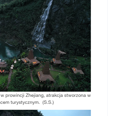
w prowincji Zhejiang, atrakcja stworzona w
scem turystycznym. (S.S.)