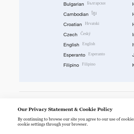
Bulgarian
Български
Cambodian
ខ្មែរ
Croatian
Hrvatski
Czech
Český
English
English
Esperanto
Esperanto
Filipino
Filipino
DOWNLOAD OUR APP
Our Privacy Statement & Cookie Policy
By continuing to browse our site you agree to our use of cooki
cookie settings through your browser.