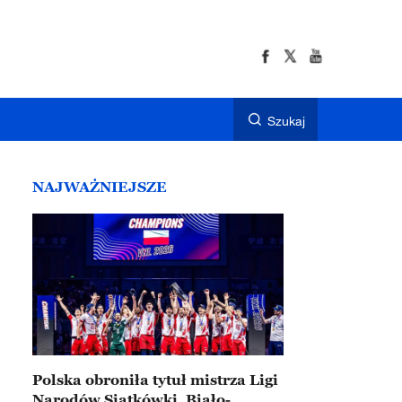
Szukaj
NAJWAŻNIEJSZE
Polska obroniła tytuł mistrza Ligi
Narodów Siatkówki. Biało-