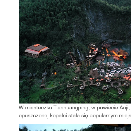
W miasteczku Tianhuangping, w powiecie Anji, 
opuszczonej kopalni stała się popularnym miej