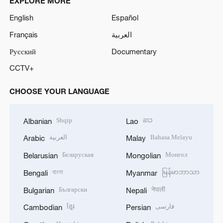
EXPLORE MORE
English
Español
Français
العربية
Русский
Documentary
CCTV+
CHOOSE YOUR LANGUAGE
Shqip
ລາວ
Albanian
Lao
العربية
Bahasa Melayu
Arabic
Malay
Беларуская
Монгол
Belarusian
Mongolian
বাংলা
မြန်မာဘာသာ
Bengali
Myanmar
Български
नेपाली
Bulgarian
Nepali
ខ្មែរ
فارسی
Cambodian
Persian