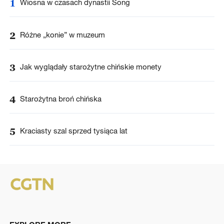
1
Wiosna w czasach dynastii Song
2
Różne „konie” w muzeum
3
Jak wyglądały starożytne chińskie monety
4
Starożytna broń chińska
5
Kraciasty szal sprzed tysiąca lat