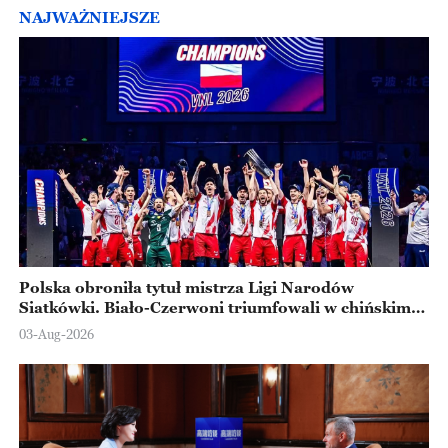
NAJWAŻNIEJSZE
Polska obroniła tytuł mistrza Ligi Narodów
Siatkówki. Biało-Czerwoni triumfowali w chińskim
Ningbo
03-Aug-2026