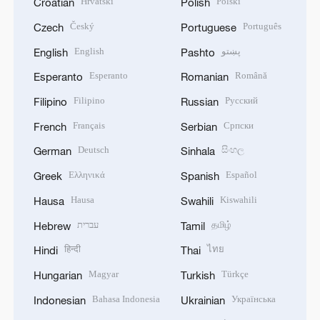
Hrvatski
Polski
Croatian
Polish
Český
Português
Czech
Portuguese
English
پښتو
English
Pashto
Esperanto
Română
Esperanto
Romanian
Filipino
Русский
Filipino
Russian
Français
Српски
French
Serbian
Deutsch
සිංහල
German
Sinhala
Ελληνικά
Español
Greek
Spanish
Hausa
Kiswahili
Hausa
Swahili
עברית
தமிழ்
Hebrew
Tamil
हिन्दी
ไทย
Hindi
Thai
Magyar
Türkçe
Hungarian
Turkish
Bahasa Indonesia
Українська
Indonesian
Ukrainian