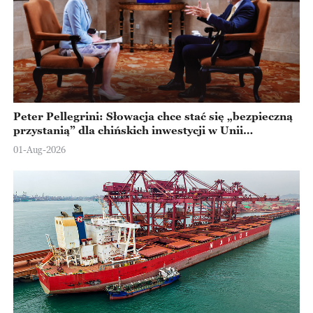
Peter Pellegrini: Słowacja chce stać się „bezpieczną
przystanią” dla chińskich inwestycji w Unii
Europejskiej
01-Aug-2026