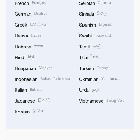
Français
Српски
French
Serbian
Deutsch
සිංහල
German
Sinhala
Ελληνικά
Español
Greek
Spanish
Hausa
Kiswahili
Hausa
Swahili
עברית
தமிழ்
Hebrew
Tamil
हिन्दी
ไทย
Hindi
Thai
Magyar
Türkçe
Hungarian
Turkish
Bahasa Indonesia
Українська
Indonesian
Ukrainian
Italiano
اردو
Italian
Urdu
日本語
Tiếng Việt
Japanese
Vietnamese
한국어
Korean