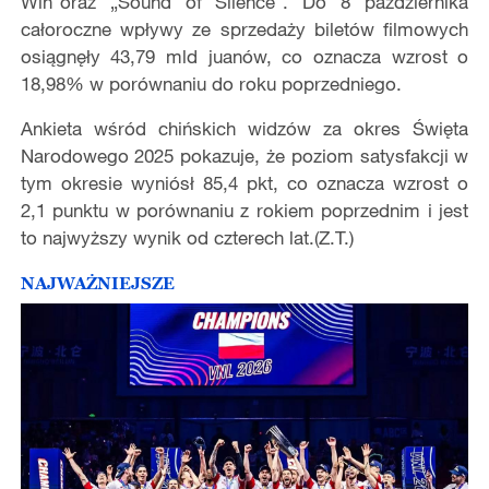
Win‌”oraz „Sound of Silence". Do 8 października
całoroczne wpływy ze sprzedaży biletów filmowych
osiągnęły 43,79 mld juanów, co oznacza wzrost o
18,98% w porównaniu do roku poprzedniego.
Ankieta wśród chińskich widzów za okres Święta
Narodowego 2025 pokazuje, że poziom satysfakcji w
tym okresie wyniósł 85,4 pkt, co oznacza wzrost o
2,1 punktu w porównaniu z rokiem poprzednim i jest
to najwyższy wynik od czterech lat.(Z.T.)
NAJWAŻNIEJSZE