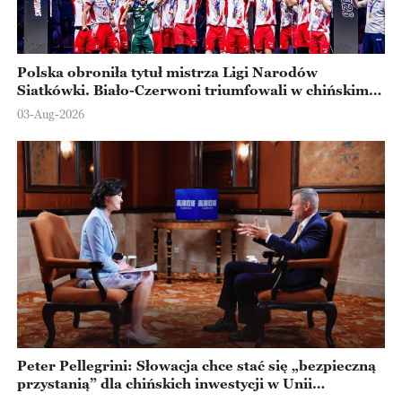
Polska obroniła tytuł mistrza Ligi Narodów
Siatkówki. Biało-Czerwoni triumfowali w chińskim
Ningbo
03-Aug-2026
Peter Pellegrini: Słowacja chce stać się „bezpieczną
przystanią” dla chińskich inwestycji w Unii
Europejskiej