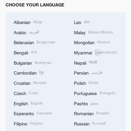
CHOOSE YOUR LANGUAGE
Shqip
ລາວ
Albanian
Lao
العربية
Bahasa Melayu
Arabic
Malay
Беларуская
Монгол
Belarusian
Mongolian
বাংলা
မြန်မာဘာသာ
Bengali
Myanmar
Български
नेपाली
Bulgarian
Nepali
ខ្មែរ
فارسی
Cambodian
Persian
Hrvatski
Polski
Croatian
Polish
Český
Português
Czech
Portuguese
English
پښتو
English
Pashto
Esperanto
Română
Esperanto
Romanian
Filipino
Русский
Filipino
Russian