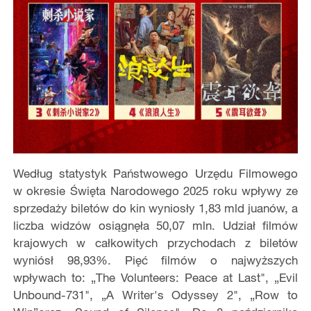
Według statystyk Państwowego Urzędu Filmowego
w okresie Święta Narodowego 2025 roku wpływy ze
sprzedaży biletów do kin wyniosły 1,83 mld juanów, a
liczba widzów osiągnęła 50,07 mln. Udział filmów
krajowych w całkowitych przychodach z biletów
wyniósł 98,93%. Pięć filmów o najwyższych
wpływach to: „The Volunteers: Peace at Last", „Evil
Unbound-731", „‌A Writer's Odyssey‌ 2", „Row to