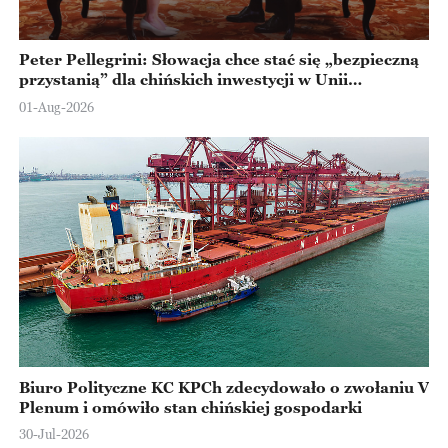
Peter Pellegrini: Słowacja chce stać się „bezpieczną
przystanią” dla chińskich inwestycji w Unii
Europejskiej
01-Aug-2026
Biuro Polityczne KC KPCh zdecydowało o zwołaniu V
Plenum i omówiło stan chińskiej gospodarki
30-Jul-2026