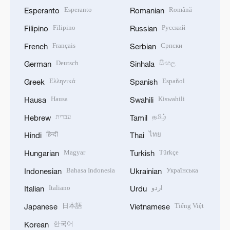
Esperanto
Română
Esperanto
Romanian
Filipino
Русский
Filipino
Russian
Français
Српски
French
Serbian
Deutsch
සිංහල
German
Sinhala
Ελληνικά
Español
Greek
Spanish
Hausa
Kiswahili
Hausa
Swahili
עברית
தமிழ்
Hebrew
Tamil
हिन्दी
ไทย
Hindi
Thai
Magyar
Türkçe
Hungarian
Turkish
Bahasa Indonesia
Українська
Indonesian
Ukrainian
Italiano
اردو
Italian
Urdu
日本語
Tiếng Việt
Japanese
Vietnamese
한국어
Korean