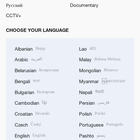
Русский
Documentary
CCTV+
CHOOSE YOUR LANGUAGE
Shqip
ລາວ
Albanian
Lao
العربية
Bahasa Melayu
Arabic
Malay
Беларуская
Монгол
Belarusian
Mongolian
বাংলা
မြန်မာဘာသာ
Bengali
Myanmar
Български
नेपाली
Bulgarian
Nepali
ខ្មែរ
فارسی
Cambodian
Persian
Hrvatski
Polski
Croatian
Polish
Český
Português
Czech
Portuguese
English
پښتو
English
Pashto