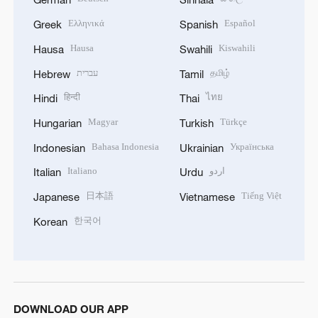
Ελληνικά
Español
Greek
Spanish
Hausa
Kiswahili
Hausa
Swahili
עברית
தமிழ்
Hebrew
Tamil
हिन्दी
ไทย
Hindi
Thai
Magyar
Türkçe
Hungarian
Turkish
Bahasa Indonesia
Українська
Indonesian
Ukrainian
Italiano
اردو
Italian
Urdu
日本語
Tiếng Việt
Japanese
Vietnamese
한국어
Korean
DOWNLOAD OUR APP