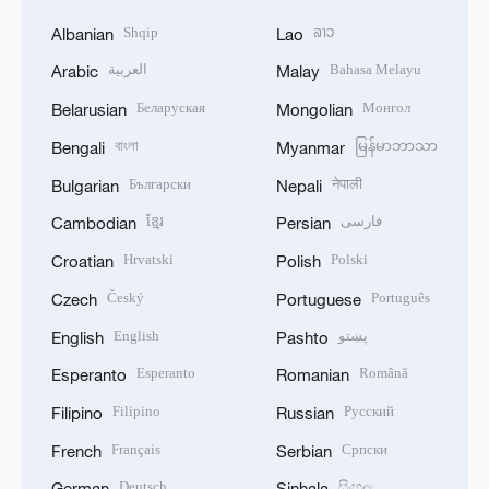
Shqip
ລາວ
Albanian
Lao
العربية
Bahasa Melayu
Arabic
Malay
Беларуская
Монгол
Belarusian
Mongolian
বাংলা
မြန်မာဘာသာ
Bengali
Myanmar
Български
नेपाली
Bulgarian
Nepali
ខ្មែរ
فارسی
Cambodian
Persian
Hrvatski
Polski
Croatian
Polish
Český
Português
Czech
Portuguese
English
پښتو
English
Pashto
Esperanto
Română
Esperanto
Romanian
Filipino
Русский
Filipino
Russian
Français
Српски
French
Serbian
Deutsch
සිංහල
German
Sinhala