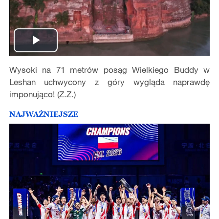
Play
Wysoki na 71 metrów posąg Wielkiego Buddy w
Video
Leshan uchwycony z góry wygląda naprawdę
imponująco! (Z.Z.)
NAJWAŻNIEJSZE