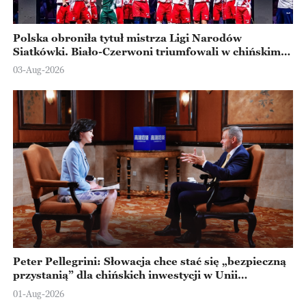
Polska obroniła tytuł mistrza Ligi Narodów
Siatkówki. Biało-Czerwoni triumfowali w chińskim
Ningbo
03-Aug-2026
Peter Pellegrini: Słowacja chce stać się „bezpieczną
przystanią” dla chińskich inwestycji w Unii
Europejskiej
01-Aug-2026