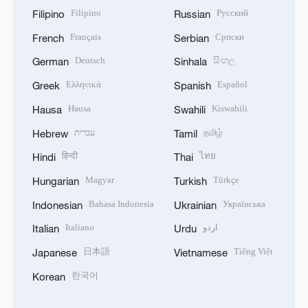
Filipino
Русский
Filipino
Russian
Français
Српски
French
Serbian
Deutsch
සිංහල
German
Sinhala
Ελληνικά
Español
Greek
Spanish
Hausa
Kiswahili
Hausa
Swahili
עברית
தமிழ்
Hebrew
Tamil
हिन्दी
ไทย
Hindi
Thai
Magyar
Türkçe
Hungarian
Turkish
Bahasa Indonesia
Українська
Indonesian
Ukrainian
Italiano
اردو
Italian
Urdu
日本語
Tiếng Việt
Japanese
Vietnamese
한국어
Korean