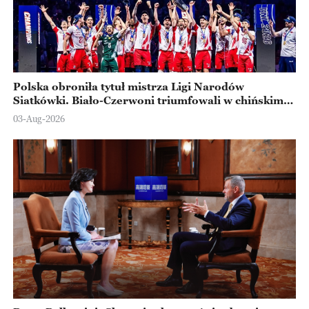
Polska obroniła tytuł mistrza Ligi Narodów
Siatkówki. Biało-Czerwoni triumfowali w chińskim
Ningbo
03-Aug-2026