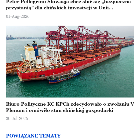
Peter Pellegrini: Słowacja chce stać się „bezpieczną
przystanią” dla chińskich inwestycji w Unii
Europejskiej
01-Aug-2026
Biuro Polityczne KC KPCh zdecydowało o zwołaniu V
Plenum i omówiło stan chińskiej gospodarki
30-Jul-2026
POWIĄZANE TEMATY