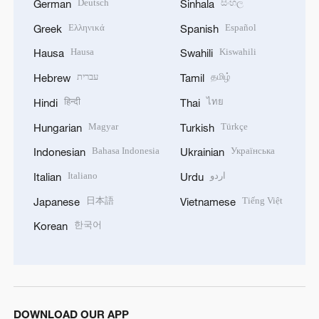
Deutsch
සිංහල
German
Sinhala
Ελληνικά
Español
Greek
Spanish
Hausa
Kiswahili
Hausa
Swahili
עברית
தமிழ்
Hebrew
Tamil
हिन्दी
ไทย
Hindi
Thai
Magyar
Türkçe
Hungarian
Turkish
Bahasa Indonesia
Українська
Indonesian
Ukrainian
Italiano
اردو
Italian
Urdu
日本語
Tiếng Việt
Japanese
Vietnamese
한국어
Korean
DOWNLOAD OUR APP