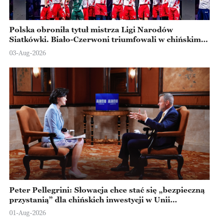
Polska obroniła tytuł mistrza Ligi Narodów
Siatkówki. Biało-Czerwoni triumfowali w chińskim
Ningbo
03-Aug-2026
Peter Pellegrini: Słowacja chce stać się „bezpieczną
przystanią” dla chińskich inwestycji w Unii
Europejskiej
01-Aug-2026