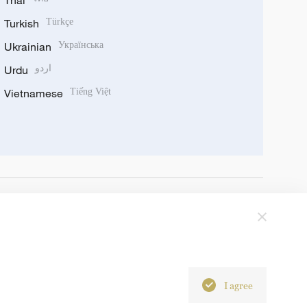
Thai
Turkish
Türkçe
Ukrainian
Українська
Urdu
اردو
Vietnamese
Tiếng Việt
I agree
6