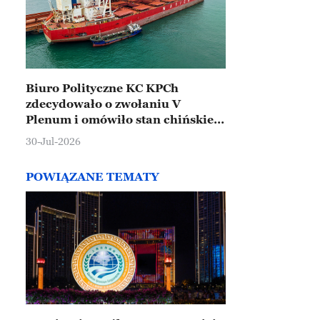
Biuro Polityczne KC KPCh
zdecydowało o zwołaniu V
Plenum i omówiło stan chińskiej
gospodarki
30-Jul-2026
POWIĄZANE TEMATY