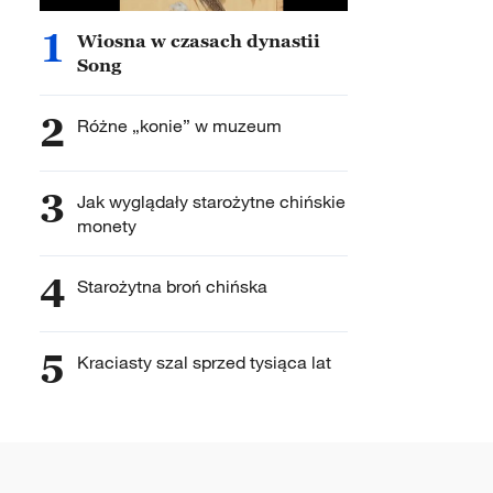
1
Wiosna w czasach dynastii
Song
2
Różne „konie” w muzeum
3
Jak wyglądały starożytne chińskie
monety
4
Starożytna broń chińska
5
Kraciasty szal sprzed tysiąca lat