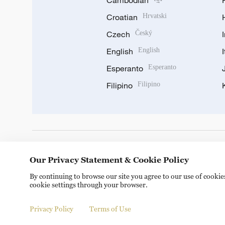
Cambodian
Croatian
Hrvatski
Czech
Český
English
English
Esperanto
Esperanto
Filipino
Filipino
DOWNLOAD OUR APP
Our Privacy Statement & Cookie Policy
By continuing to browse our site you agree to our use of cooki
cookie settings through your browser.
Privacy Policy
Terms of Use
Copyright © 2024 CGTN.
京ICP备20000184号
京公网安