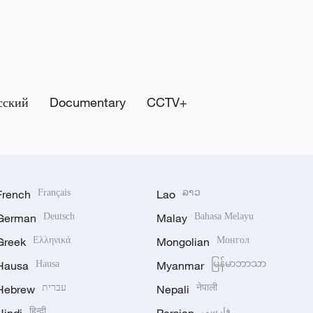
сский
Documentary
CCTV+
French
Français
Lao
ລາວ
German
Deutsch
Malay
Bahasa Melayu
Greek
Ελληνικά
Mongolian
Монгол
Hausa
Hausa
Myanmar
မြန်မာဘာသာ
Hebrew
עברית
Nepali
नेपाली
हिन्दी
فارسی