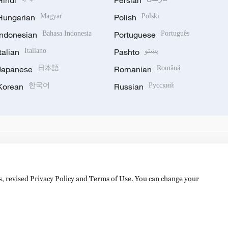
Hindi
Persian
Hungarian
Magyar
Polish
Polski
Indonesian
Bahasa Indonesia
Portuguese
Português
Italian
Italiano
Pashto
پښتو
Japanese
日本語
Romanian
Română
Korean
한국어
Russian
Русский
es, revised Privacy Policy and Terms of Use. You can change your
备 11010502050052号
Disinformation report hotline: 010-8506146