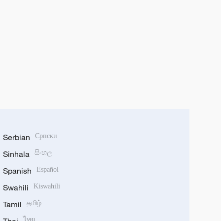
Serbian
Српски
Sinhala
සිංහල
Spanish
Español
Swahili
Kiswahili
Tamil
தமிழ்
ไทย