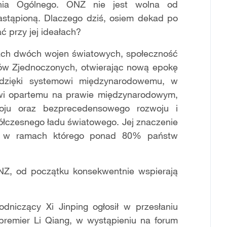
nia Ogólnego. ONZ nie jest wolna od
ezastąpioną. Dlaczego dziś, osiem dekad po
ć przy jej ideałach?
ach dwóch wojen światowych, społeczność
ów Zjednoczonych, otwierając nową epokę
dzięki systemowi międzynarodowemu, w
owi opartemu na prawie międzynarodowym,
oju oraz bezprecedensowego rozwoju i
ółczesnego ładu światowego. Jej znaczenie
ne, w ramach którego ponad 80% państw
ONZ, od początku konsekwentnie wspierają
niczący Xi Jinping ogłosił w przesłaniu
premier Li Qiang, w wystąpieniu na forum