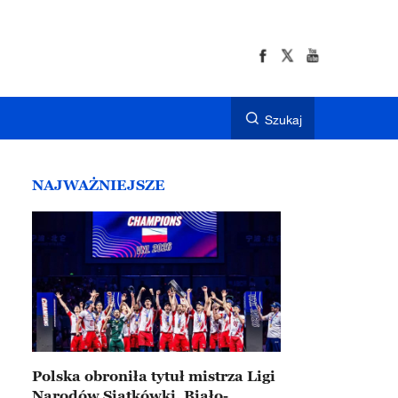
Szukaj
NAJWAŻNIEJSZE
Polska obroniła tytuł mistrza Ligi
Narodów Siatkówki. Biało-