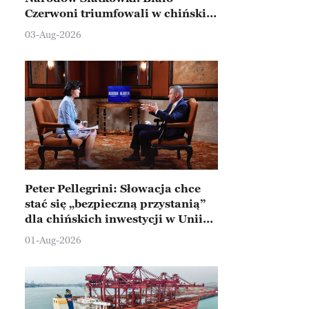
Czerwoni triumfowali w chińskim
Ningbo
03-Aug-2026
Peter Pellegrini: Słowacja chce
stać się „bezpieczną przystanią”
dla chińskich inwestycji w Unii
Europejskiej
01-Aug-2026