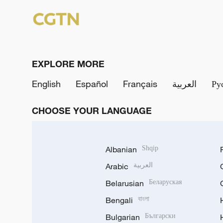
EXPLORE MORE
English
Español
Français
العربية
Ру
CHOOSE YOUR LANGUAGE
Albanian
Shqip
Arabic
العربية
Belarusian
Беларуская
Bengali
বাংলা
Bulgarian
Български