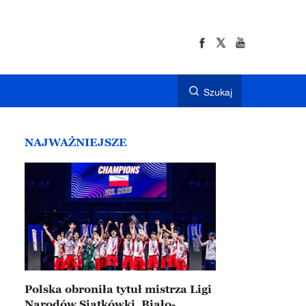
Szukaj
NAJWAŻNIEJSZE
Polska obroniła tytuł mistrza Ligi
Narodów Siatkówki. Biało-