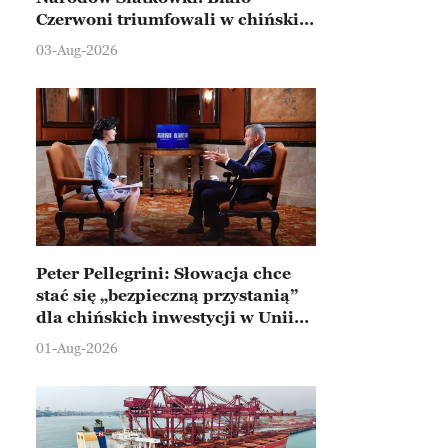
Czerwoni triumfowali w chińskim
Ningbo
03-Aug-2026
Peter Pellegrini: Słowacja chce
stać się „bezpieczną przystanią”
dla chińskich inwestycji w Unii
Europejskiej
01-Aug-2026