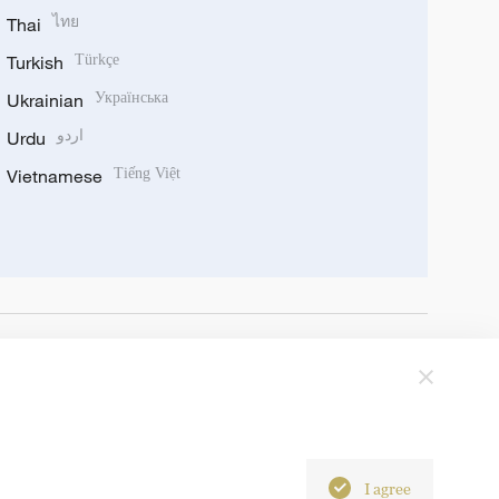
Thai
ไทย
Turkish
Türkçe
Ukrainian
Українська
Urdu
اردو
Vietnamese
Tiếng Việt
I agree
6