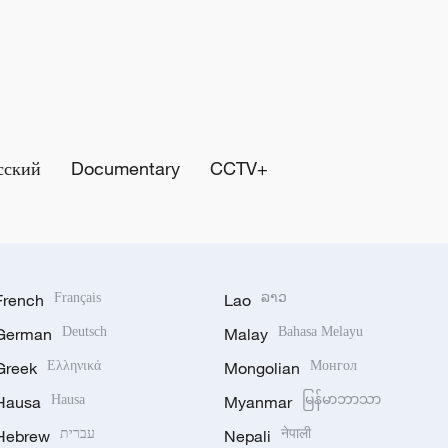
сский
Documentary
CCTV+
French
Français
Lao
ລາວ
German
Deutsch
Malay
Bahasa Melayu
Greek
Ελληνικά
Mongolian
Монгол
Hausa
Hausa
Myanmar
မြန်မာဘာသာ
Hebrew
עברית
Nepali
नेपाली