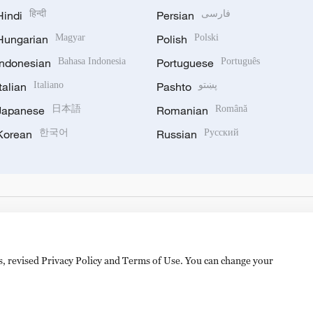
Hindi
हिन्दी
Persian
فارسی
Hungarian
Magyar
Polish
Polski
Indonesian
Bahasa Indonesia
Portuguese
Português
Italian
Italiano
Pashto
پښتو
Japanese
日本語
Romanian
Română
Korean
한국어
Russian
Русский
es, revised Privacy Policy and Terms of Use. You can change your
备 11010502050052号
Disinformation report hotline: 010-8506146