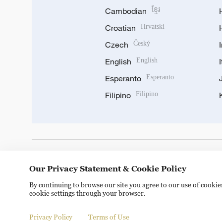
Cambodian
ខ្មែរ
Croatian
Hrvatski
Czech
Český
English
English
Esperanto
Esperanto
Filipino
Filipino
DOWNLOAD OUR APP
Our Privacy Statement & Cookie Policy
By continuing to browse our site you agree to our use of cooki
cookie settings through your browser.
Privacy Policy
Terms of Use
Copyright © 2024 CGTN.
京ICP备20000184号
京公网安