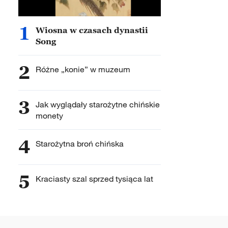
1
Wiosna w czasach dynastii
Song
2
Różne „konie” w muzeum
3
Jak wyglądały starożytne chińskie
monety
4
Starożytna broń chińska
5
Kraciasty szal sprzed tysiąca lat