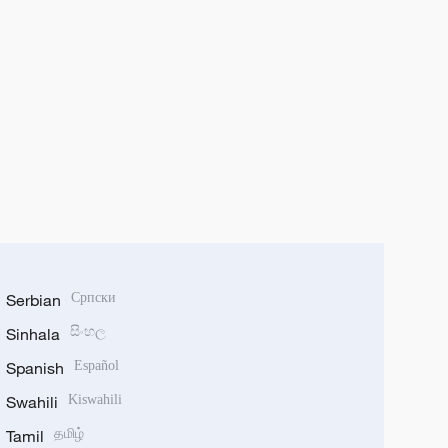
Serbian
Српски
Sinhala
සිංහල
Spanish
Español
Swahili
Kiswahili
Tamil
தமிழ்