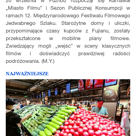
20 września w Fuzhou rozpoczął się Karnawał
„Miasto Filmu” i Sezon Publicznej Konsumpcji w
ramach 12. Międzynarodowego Festiwalu Filmowego
Jedwabnego Szlaku. Starożytne domy i uliczki,
przypominające czasy kupców z Fujianu, zostały
przekształcone w mobilne plany filmowe.
Zwiedzający mogli „wejść” w sceny klasycznych
filmów i doświadczyć prawdziwej radości
podróżowania. (M.Y.)
NAJWAŻNIEJSZE