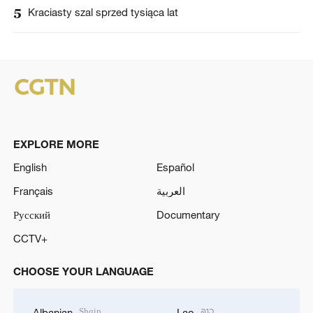
5
Kraciasty szal sprzed tysiąca lat
EXPLORE MORE
English
Español
Français
العربية
Русский
Documentary
CCTV+
CHOOSE YOUR LANGUAGE
Shqip
ລາວ
Albanian
Lao