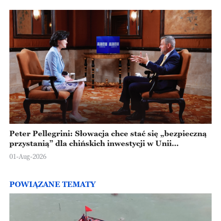
Peter Pellegrini: Słowacja chce stać się „bezpieczną
przystanią” dla chińskich inwestycji w Unii
Europejskiej
01-Aug-2026
POWIĄZANE TEMATY