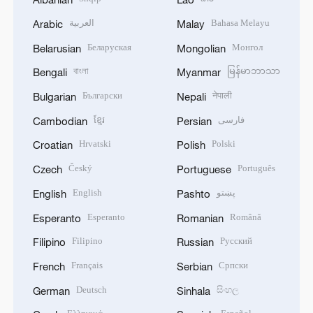
العربية
Bahasa Melayu
Arabic
Malay
Беларуская
Монгол
Belarusian
Mongolian
বাংলা
မြန်မာဘာသာ
Bengali
Myanmar
Български
नेपाली
Bulgarian
Nepali
ខ្មែរ
فارسی
Cambodian
Persian
Hrvatski
Polski
Croatian
Polish
Český
Português
Czech
Portuguese
English
پښتو
English
Pashto
Esperanto
Română
Esperanto
Romanian
Filipino
Русский
Filipino
Russian
Français
Српски
French
Serbian
Deutsch
සිංහල
German
Sinhala