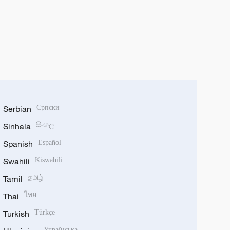
Serbian
Српски
Sinhala
සිංහල
Spanish
Español
Swahili
Kiswahili
Tamil
தமிழ்
Thai
ไทย
Turkish
Türkçe
Українська