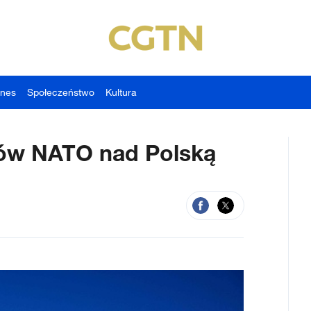
znes
Społeczeństwo
Kultura
ców NATO nad Polską