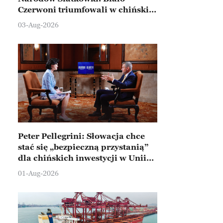
Czerwoni triumfowali w chińskim
Ningbo
03-Aug-2026
Peter Pellegrini: Słowacja chce
stać się „bezpieczną przystanią”
dla chińskich inwestycji w Unii
Europejskiej
01-Aug-2026