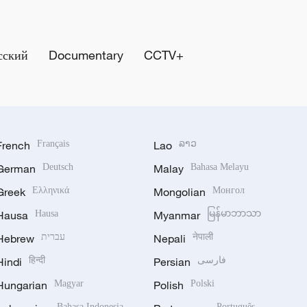
сский
Documentary
CCTV+
French
Français
Lao
ລາວ
German
Deutsch
Malay
Bahasa Melayu
Greek
Ελληνικά
Mongolian
Монгол
Hausa
Hausa
Myanmar
မြန်မာဘာသာ
Hebrew
עברית
Nepali
नेपाली
Hindi
हिन्दी
Persian
فارسی
Hungarian
Magyar
Polish
Polski
Bahasa Indonesia
Português