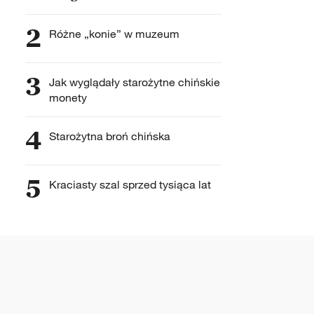
2
Różne „konie” w muzeum
3
Jak wyglądały starożytne chińskie
monety
4
Starożytna broń chińska
5
Kraciasty szal sprzed tysiąca lat