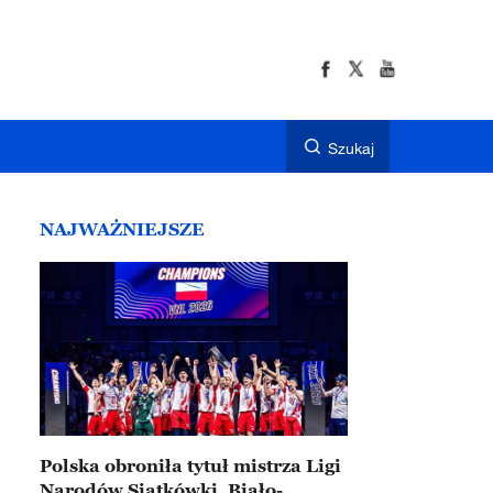
Szukaj
NAJWAŻNIEJSZE
Polska obroniła tytuł mistrza Ligi
Narodów Siatkówki. Biało-