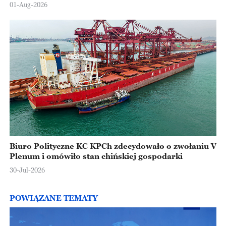
Europejskiej
01-Aug-2026
Biuro Polityczne KC KPCh zdecydowało o zwołaniu V
Plenum i omówiło stan chińskiej gospodarki
30-Jul-2026
POWIĄZANE TEMATY