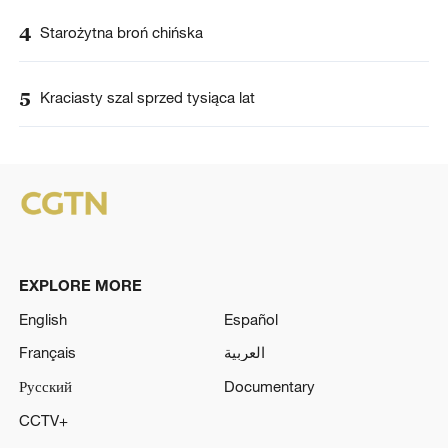
4
Starożytna broń chińska
5
Kraciasty szal sprzed tysiąca lat
EXPLORE MORE
English
Español
Français
العربية
Русский
Documentary
CCTV+