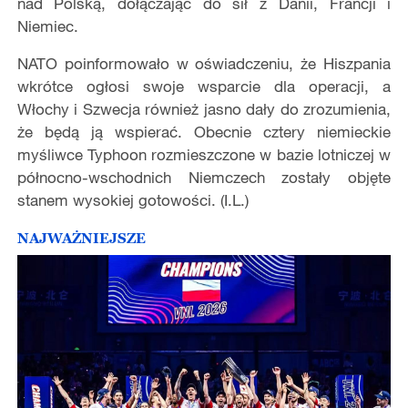
nad Polską, dołączając do sił z Danii, Francji i
Niemiec.
NATO poinformowało w oświadczeniu, że Hiszpania
wkrótce ogłosi swoje wsparcie dla operacji, a
Włochy i Szwecja również jasno dały do ​​zrozumienia,
że ​​będą ją wspierać. Obecnie cztery niemieckie
myśliwce Typhoon rozmieszczone w bazie lotniczej w
północno-wschodnich Niemczech zostały objęte
stanem wysokiej gotowości. (I.L.)
NAJWAŻNIEJSZE