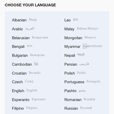
CHOOSE YOUR LANGUAGE
Shqip
ລາວ
Albanian
Lao
العربية
Bahasa Melayu
Arabic
Malay
Беларуская
Монгол
Belarusian
Mongolian
বাংলা
မြန်မာဘာသာ
Bengali
Myanmar
Български
नेपाली
Bulgarian
Nepali
ខ្មែរ
فارسی
Cambodian
Persian
Hrvatski
Polski
Croatian
Polish
Český
Português
Czech
Portuguese
English
پښتو
English
Pashto
Esperanto
Română
Esperanto
Romanian
Filipino
Русский
Filipino
Russian