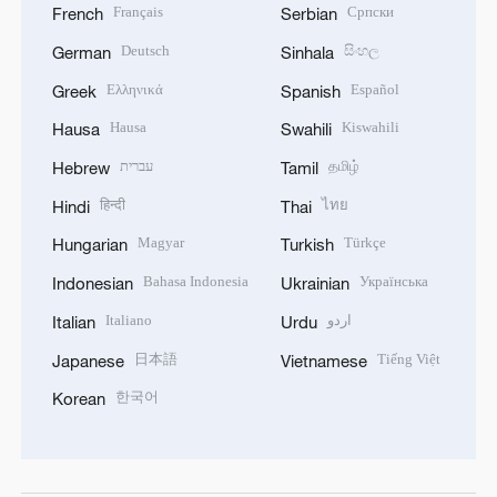
Français
Српски
French
Serbian
Deutsch
සිංහල
German
Sinhala
Ελληνικά
Español
Greek
Spanish
Hausa
Kiswahili
Hausa
Swahili
עברית
தமிழ்
Hebrew
Tamil
हिन्दी
ไทย
Hindi
Thai
Magyar
Türkçe
Hungarian
Turkish
Bahasa Indonesia
Українська
Indonesian
Ukrainian
Italiano
اردو
Italian
Urdu
日本語
Tiếng Việt
Japanese
Vietnamese
한국어
Korean