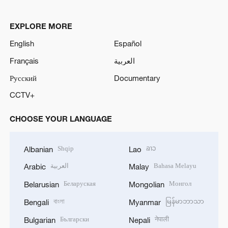
EXPLORE MORE
English
Español
Français
العربية
Русский
Documentary
CCTV+
CHOOSE YOUR LANGUAGE
Shqip
ລາວ
Albanian
Lao
العربية
Bahasa Melayu
Arabic
Malay
Беларуская
Монгол
Belarusian
Mongolian
বাংলা
မြန်မာဘာသာ
Bengali
Myanmar
Български
नेपाली
Bulgarian
Nepali