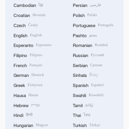
ខ្មែរ
فارسی
Cambodian
Persian
Hrvatski
Polski
Croatian
Polish
Český
Português
Czech
Portuguese
English
پښتو
English
Pashto
Esperanto
Română
Esperanto
Romanian
Filipino
Русский
Filipino
Russian
Français
Српски
French
Serbian
Deutsch
සිංහල
German
Sinhala
Ελληνικά
Español
Greek
Spanish
Hausa
Kiswahili
Hausa
Swahili
עברית
தமிழ்
Hebrew
Tamil
हिन्दी
ไทย
Hindi
Thai
Magyar
Türkçe
Hungarian
Turkish