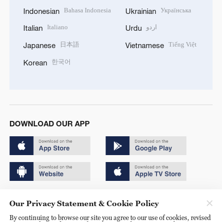
Bahasa Indonesia
Українська
Indonesian
Ukrainian
Italiano
اردو
Italian
Urdu
日本語
Tiếng Việt
Japanese
Vietnamese
한국어
Korean
DOWNLOAD OUR APP
Copyright © 2024 CGTN.
Our Privacy Statement & Cookie Policy
京ICP备20000184号
By continuing to browse our site you agree to our use of cookies, revised