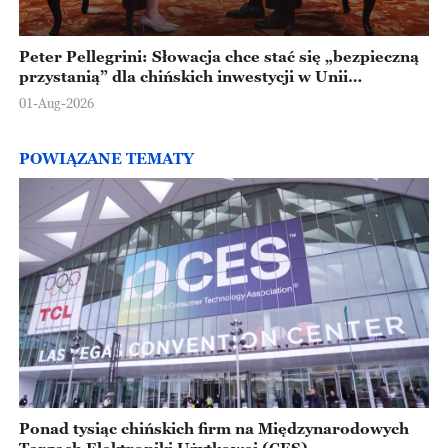
Peter Pellegrini: Słowacja chce stać się „bezpieczną
przystanią” dla chińskich inwestycji w Unii
Europejskiej
01-Aug-2026
POWIĄZANE TEMATY
Ponad tysiąc chińskich firm na Międzynarodowych
Targach Elektroniki Użytkowej (CES)